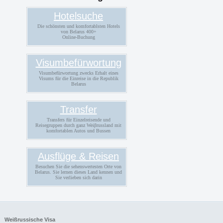
Hotelsuche
Die schönsten und komfortablsten Hotels
von Belarus 400+
Online-Buchung
Visumbefürwortung
Visumbefürwortung zwecks Erhalt eines
Visums für die Einreise in die Republik
Belarus
Transfer
Transfers für Einzelreisende und
Reisegruppen durch ganz Weiβrussland mit
komfortablen Autos und Bussen
Ausflüge & Reisen
Besuchen Sie die sehenswertesten Orte von
Belarus. Sie lernen dieses Land kennen und
Sie verlieben sich darin
Weißrussische Visa