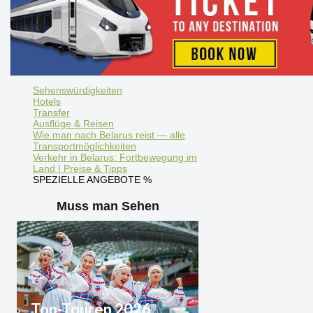
Sehenswürdigkeiten
Hotels
Transfer
Ausflüge & Reisen
Wie man nach Belarus reist — alle
Transportmöglichkeiten
Verkehr in Belarus: Fortbewegung im
Land | Preise & Tipps
SPEZIELLE ANGEBOTE %
Muss man Sehen
Top-Touren 2026