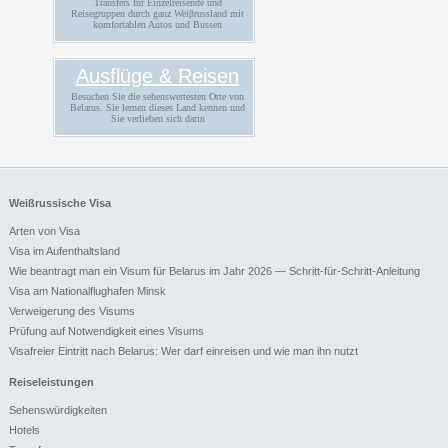
Transfers für Einzelreisende und
Reisegruppen durch ganz Weiβrussland mit
komfortablen Autos und Bussen
Ausflüge & Reisen
Besuchen Sie die sehenswertesten Orte von
Belarus. Sie lernen dieses Land kennen und
Sie verlieben sich darin
Weißrussische Visa
Arten von Visa
Visa im Aufenthaltsland
Wie beantragt man ein Visum für Belarus im Jahr 2026 — Schritt-für-Schritt-Anleitung
Visa am Nationalflughafen Minsk
Verweigerung des Visums
Prüfung auf Notwendigkeit eines Visums
Visafreier Eintritt nach Belarus: Wer darf einreisen und wie man ihn nutzt
Reiseleistungen
Sehenswürdigkeiten
Hotels