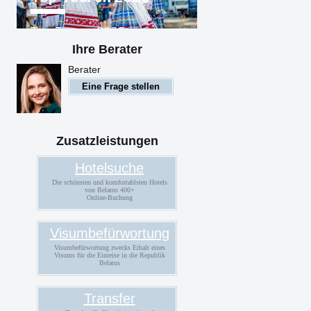
Top-Touren 2026
Weißrussland
Ihre Berater
Berater
Eine Frage stellen
Zusatzleistungen
Hotelsuche
Die schönsten und komfortablsten Hotels
von Belarus 400+
Online-Buchung
Visumbefürwortung
Visumbefürwortung zwecks Erhalt eines
Visums für die Einreise in die Republik
Belarus
Transfer