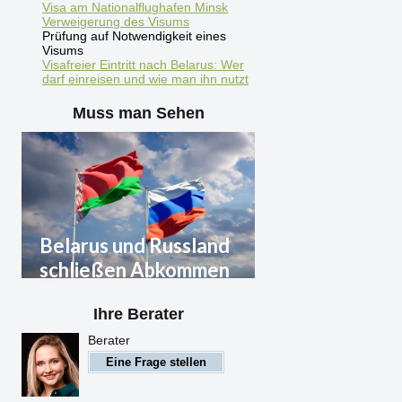
Visa am Nationalflughafen Minsk
Verweigerung des Visums
Prüfung auf Notwendigkeit eines
Visums
Visafreier Eintritt nach Belarus: Wer
darf einreisen und wie man ihn nutzt
Muss man Sehen
Belarus und Russland
schließen Abkommen
über gegenseitige
Ihre Berater
Anerkennung von Visa
Berater
Belarus und Russland
Eine Frage stellen
schließen Abkommen über
gegenseitige Anerkennung