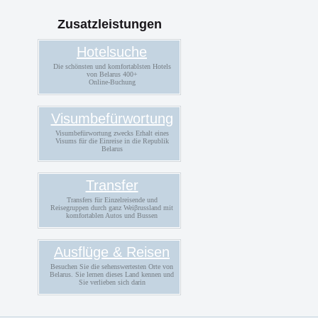
von Visa
Zusatzleistungen
Hotelsuche
Die schönsten und komfortablsten Hotels
von Belarus 400+
Online-Buchung
Visumbefürwortung
Visumbefürwortung zwecks Erhalt eines
Visums für die Einreise in die Republik
Belarus
Transfer
Transfers für Einzelreisende und
Reisegruppen durch ganz Weiβrussland mit
komfortablen Autos und Bussen
Ausflüge & Reisen
Besuchen Sie die sehenswertesten Orte von
Belarus. Sie lernen dieses Land kennen und
Sie verlieben sich darin