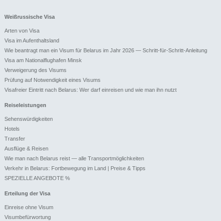
Weißrussische Visa
Arten von Visa
Visa im Aufenthaltsland
Wie beantragt man ein Visum für Belarus im Jahr 2026 — Schritt-für-Schritt-Anleitung
Visa am Nationalflughafen Minsk
Verweigerung des Visums
Prüfung auf Notwendigkeit eines Visums
Visafreier Eintritt nach Belarus: Wer darf einreisen und wie man ihn nutzt
Reiseleistungen
Sehenswürdigkeiten
Hotels
Transfer
Ausflüge & Reisen
Wie man nach Belarus reist — alle Transportmöglichkeiten
Verkehr in Belarus: Fortbewegung im Land | Preise & Tipps
SPEZIELLE ANGEBOTE %
Erteilung der Visa
Einreise ohne Visum
Visumbefürwortung