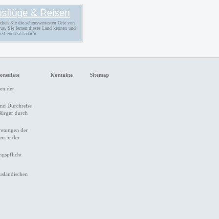
sflüge & Reisen
chen Sie die sehenswertesten Orte von
rus. Sie lernen dieses Land kennen und
erlieben sich darin
onsulate
Kontakte
Sitemap
en der
und Durchreise
Bürger durch
retungen der
en in der
gspflicht
ausländischen