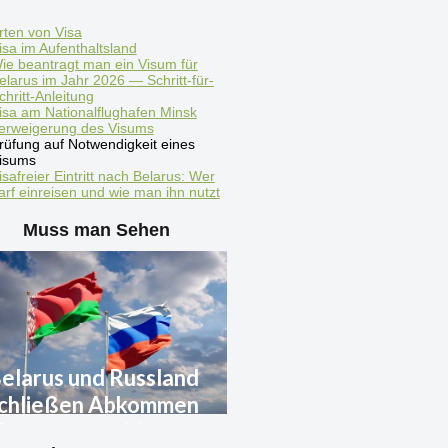
rten von Visa
isa im Aufenthaltsland
ie beantragt man ein Visum für
elarus im Jahr 2026 — Schritt-für-
chritt-Anleitung
isa am Nationalflughafen Minsk
erweigerung des Visums
rüfung auf Notwendigkeit eines
isums
isafreier Eintritt nach Belarus: Wer
arf einreisen und wie man ihn nutzt
Muss man Sehen
elarus und Russland
chließen Abkommen
ber gegenseitige