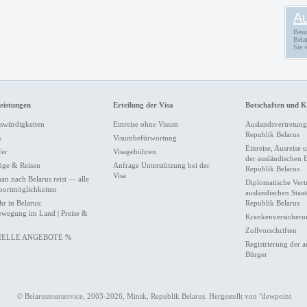
Au
Besu
Bela
Sie v
leistungen
Erteilung der Visa
Botschaften und K
swürdigkeiten
Einreise ohne Visum
Auslandsvertretung
Republik Belarus
s
Visumbefürwortung
Einreise, Ausreise 
fer
Visagebühren
der ausländischen 
üge & Reisen
Anfrage Unterstützung bei der
Republik Belarus
Visa
an nach Belarus reist — alle
Diplomatische Vert
portmöglichkeiten
ausländischen Staat
hr in Belarus:
Republik Belarus
ewegung im Land | Preise &
Krankenversicherun
Zollvorschriften
IELLE ANGEBOTE %
Registrierung der 
Bürger
© Belarustourservice, 2003-2026, Minsk, Republik Belarus. Hergestellt von
°dewpoint