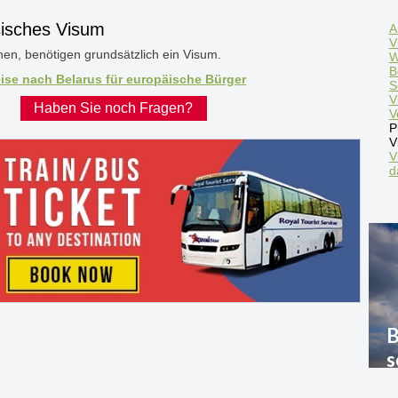
sisches Visum
A
V
en, benötigen grundsätzlich ein Visum.
W
B
ise nach Belarus für europäische Bürger
S
V
Haben Sie noch Fragen?
V
P
V
V
d
B
s
ü