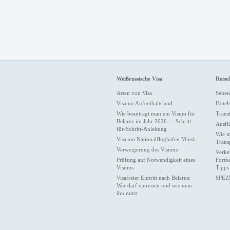
Weißrussische Visa
Reise
Arten von Visa
Sehen
Visa im Aufenthaltsland
Hotel
Wie beantragt man ein Visum für
Trans
Belarus im Jahr 2026 — Schritt-
Ausfl
für-Schritt-Anleitung
Wie m
Visa am Nationalflughafen Minsk
Trans
Verweigerung des Visums
Verke
Prüfung auf Notwendigkeit eines
Fortb
Visums
Tipps
Visafreier Eintritt nach Belarus:
SPEZ
Wer darf einreisen und wie man
ihn nutzt