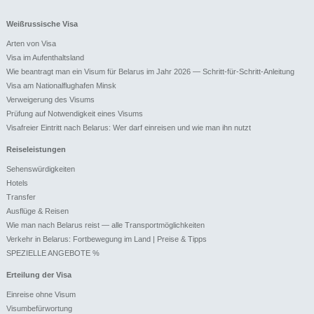
Weißrussische Visa
Arten von Visa
Visa im Aufenthaltsland
Wie beantragt man ein Visum für Belarus im Jahr 2026 — Schritt-für-Schritt-Anleitung
Visa am Nationalflughafen Minsk
Verweigerung des Visums
Prüfung auf Notwendigkeit eines Visums
Visafreier Eintritt nach Belarus: Wer darf einreisen und wie man ihn nutzt
Reiseleistungen
Sehenswürdigkeiten
Hotels
Transfer
Ausflüge & Reisen
Wie man nach Belarus reist — alle Transportmöglichkeiten
Verkehr in Belarus: Fortbewegung im Land | Preise & Tipps
SPEZIELLE ANGEBOTE %
Erteilung der Visa
Einreise ohne Visum
Visumbefürwortung