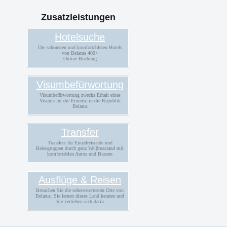
Zusatzleistungen
Hotelsuche
Die schönsten und komfortablsten Hotels
von Belarus 400+
Online-Buchung
Visumbefürwortung
Visumbefürwortung zwecks Erhalt eines
Visums für die Einreise in die Republik
Belarus
Transfer
Transfers für Einzelreisende und
Reisegruppen durch ganz Weiβrussland mit
komfortablen Autos und Bussen
Ausflüge & Reisen
Besuchen Sie die sehenswertesten Orte von
Belarus. Sie lernen dieses Land kennen und
Sie verlieben sich darin