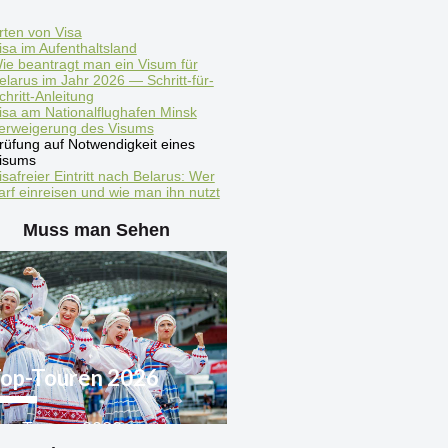
rten von Visa
isa im Aufenthaltsland
ie beantragt man ein Visum für
elarus im Jahr 2026 — Schritt-für-
chritt-Anleitung
isa am Nationalflughafen Minsk
erweigerung des Visums
rüfung auf Notwendigkeit eines
isums
isafreier Eintritt nach Belarus: Wer
arf einreisen und wie man ihn nutzt
Muss man Sehen
op-Touren 2026
op-Touren 2026