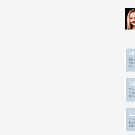
W
Ho
Die 
von 
Onli
Vi
Visu
Visu
Bela
Tr
Trans
Reis
komf