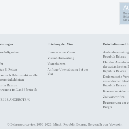
Au
Besu
Bela
Sie v
leistungen
Erteilung der Visa
Botschaften und K
swürdigkeiten
Einreise ohne Visum
Auslandsvertretung
Republik Belarus
s
Visumbefürwortung
Einreise, Ausreise 
fer
Visagebühren
der ausländischen 
üge & Reisen
Anfrage Unterstützung bei der
Republik Belarus
Visa
an nach Belarus reist — alle
Diplomatische Vert
portmöglichkeiten
ausländischen Staat
hr in Belarus:
Republik Belarus
ewegung im Land | Preise &
Krankenversicherun
Zollvorschriften
IELLE ANGEBOTE %
Registrierung der 
Bürger
© Belarustourservice, 2003-2026, Minsk, Republik Belarus. Hergestellt von
°dewpoint