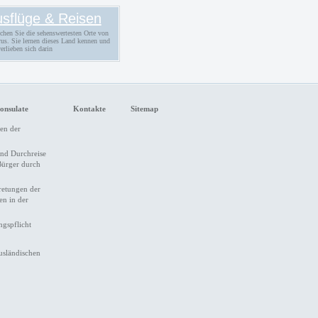
sflüge & Reisen
chen Sie die sehenswertesten Orte von
rus. Sie lernen dieses Land kennen und
erlieben sich darin
onsulate
Kontakte
Sitemap
en der
und Durchreise
Bürger durch
retungen der
en in der
gspflicht
ausländischen