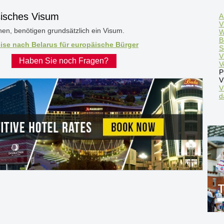
sisches Visum
A
V
en, benötigen grundsätzlich ein Visum.
W
B
ise nach Belarus für europäische Bürger
S
V
Haben Sie noch Fragen?
V
P
V
V
d
T
T