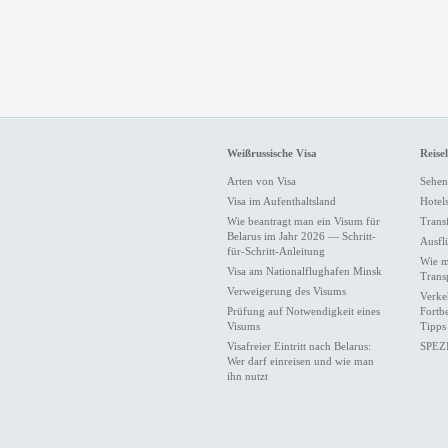
Weißrussische Visa
Reise
Arten von Visa
Sehen
Visa im Aufenthaltsland
Hotel
Wie beantragt man ein Visum für
Trans
Belarus im Jahr 2026 — Schritt-
Ausfl
für-Schritt-Anleitung
Wie m
Visa am Nationalflughafen Minsk
Trans
Verweigerung des Visums
Verke
Prüfung auf Notwendigkeit eines
Fortb
Visums
Tipps
Visafreier Eintritt nach Belarus:
SPEZ
Wer darf einreisen und wie man
ihn nutzt