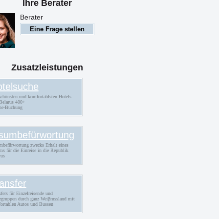
eißrussland
Ihre Berater
Berater
Eine Frage stellen
Zusatzleistungen
telsuche
schönsten und komfortablsten Hotels
Belarus 400+
ne-Buchung
sumbefürwortung
mbefürwortung zwecks Erhalt eines
ms für die Einreise in die Republik
rus
ansfer
fers für Einzelreisende und
egruppen durch ganz Weiβrussland mit
ortablen Autos und Bussen