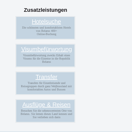
von Visa
Zusatzleistungen
Hotelsuche
Die schönsten und komfortablsten Hotels
von Belarus 400+
Online-Buchung
Visumbefürwortung
Visumbefürwortung zwecks Erhalt eines
Visums für die Einreise in die Republik
Belarus
Transfer
Transfers für Einzelreisende und
Reisegruppen durch ganz Weiβrussland mit
komfortablen Autos und Bussen
Ausflüge & Reisen
Besuchen Sie die sehenswertesten Orte von
Belarus. Sie lernen dieses Land kennen und
Sie verlieben sich darin