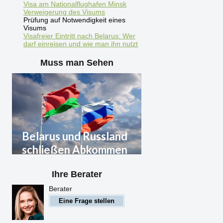
Visa am Nationalflughafen Minsk
Verweigerung des Visums
Prüfung auf Notwendigkeit eines
Visums
Visafreier Eintritt nach Belarus: Wer
darf einreisen und wie man ihn nutzt
Muss man Sehen
Belarus und Russland
schließen Abkommen
über gegenseitige
Ihre Berater
Anerkennung von Visa
Berater
Belarus und Russland
Eine Frage stellen
schließen Abkommen über
gegenseitige Anerkennung