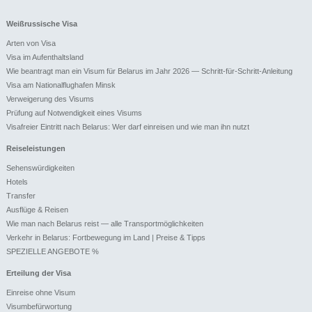
Weißrussische Visa
Arten von Visa
Visa im Aufenthaltsland
Wie beantragt man ein Visum für Belarus im Jahr 2026 — Schritt-für-Schritt-Anleitung
Visa am Nationalflughafen Minsk
Verweigerung des Visums
Prüfung auf Notwendigkeit eines Visums
Visafreier Eintritt nach Belarus: Wer darf einreisen und wie man ihn nutzt
Reiseleistungen
Sehenswürdigkeiten
Hotels
Transfer
Ausflüge & Reisen
Wie man nach Belarus reist — alle Transportmöglichkeiten
Verkehr in Belarus: Fortbewegung im Land | Preise & Tipps
SPEZIELLE ANGEBOTE %
Erteilung der Visa
Einreise ohne Visum
Visumbefürwortung