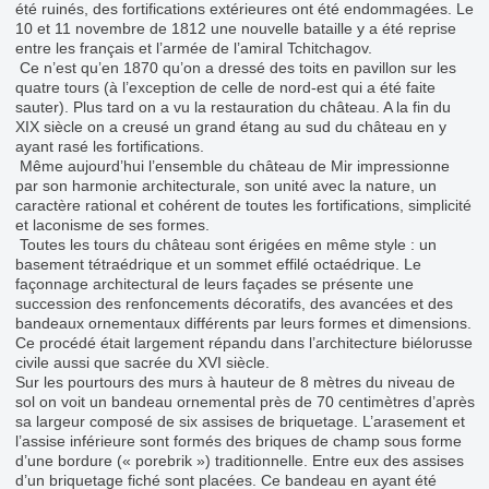
été ruinés, des fortifications extérieures ont été endommagées. Le
10 et 11 novembre de 1812 une nouvelle bataille y a été reprise
entre les français et l’armée de l’amiral Tchitchagov.
Ce n’est qu’en 1870 qu’on a dressé des toits en pavillon sur les
quatre tours (à l’exception de celle de nord-est qui a été faite
sauter). Plus tard on a vu la restauration du château. A la fin du
XIX siècle on a creusé un grand étang au sud du château en y
ayant rasé les fortifications.
Même aujourd’hui l’ensemble du château de Mir impressionne
par son harmonie architecturale, son unité avec la nature, un
caractère rational et cohérent de toutes les fortifications, simplicité
et laconisme de ses formes.
Toutes les tours du château sont érigées en même style : un
basement tétraédrique et un sommet effilé octaédrique. Le
façonnage architectural de leurs façades se présente une
succession des renfoncements décoratifs, des avancées et des
bandeaux ornementaux différents par leurs formes et dimensions.
Ce procédé était largement répandu dans l’architecture biélorusse
civile aussi que sacrée du XVI siècle.
Sur les pourtours des murs à hauteur de 8 mètres du niveau de
sol on voit un bandeau ornemental près de 70 centimètres d’après
sa largeur composé de six assises de briquetage. L’arasement et
l’assise inférieure sont formés des briques de champ sous forme
d’une bordure (« porebrik ») traditionnelle. Entre eux des assises
d’un briquetage fiché sont placées. Ce bandeau en ayant été