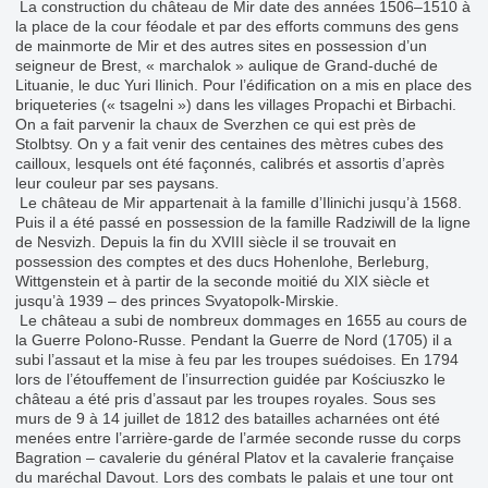
La construction du château de Mir date des années 1506–1510 à
la place de la cour féodale et par des efforts communs des gens
de mainmorte de Mir et des autres sites en possession d’un
seigneur de Brest, « marchalok » aulique de Grand-duché de
Lituanie, le duc Yuri Ilinich. Pour l’édification on a mis en place des
briqueteries (« tsagelni ») dans les villages Propachi et Birbachi.
On a fait parvenir la chaux de Sverzhen ce qui est près de
Stolbtsy. On y a fait venir des centaines des mètres cubes des
cailloux, lesquels ont été façonnés, calibrés et assortis d’après
leur couleur par ses paysans.
Le château de Mir appartenait à la famille d’Ilinichi jusqu’à 1568.
Puis il a été passé en possession de la famille Radziwill de la ligne
de Nesvizh. Depuis la fin du XVIII siècle il se trouvait en
possession des comptes et des ducs Hohenlohe, Berleburg,
Wittgenstein et à partir de la seconde moitié du XIX siècle et
jusqu’à 1939 – des princes Svyatopolk-Mirskie.
Le château a subi de nombreux dommages en 1655 au cours de
la Guerre Polono-Russe. Pendant la Guerre de Nord (1705) il a
subi l’assaut et la mise à feu par les troupes suédoises. En 1794
lors de l’étouffement de l’insurrection guidée par Kościuszko le
château a été pris d’assaut par les troupes royales. Sous ses
murs de 9 à 14 juillet de 1812 des batailles acharnées ont été
menées entre l’arrière-garde de l’armée seconde russe du corps
Bagration – cavalerie du général Platov et la cavalerie française
du maréchal Davout. Lors des combats le palais et une tour ont