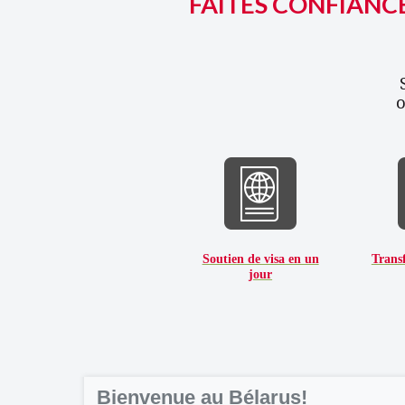
FAITES CONFIANCE
les citoyens étrangers
o
Soutien de visa en un
Transf
jour
Bienvenue au Bélarus!