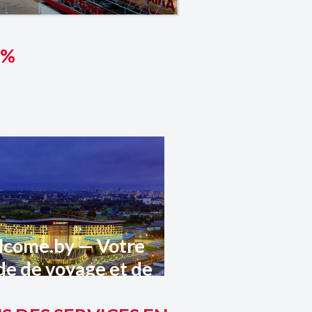
 %
come.by — Votre
de de voyage et de
risme en