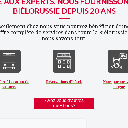
Bié
 AUX EXPERTS. NOUS FOURNISSON
BIÉLORUSSIE DEPUIS 20 ANS
Welco
voyag
Seulement chez nous vous pourrez bénéficier d’un
ffre complète de services dans toute la Biélorussie
nous savons tout!
ert / Location de
Réservations d'hôtels
Nous parlons 
voitures
langue
Avez-vous d’autres
questions?