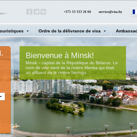
+375 33 333 26 66
service@visa.by
tion –
touristiques
Ordre de la délivrance de visa
Ambassad
L
Bienvenue à Minsk!
Minsk – capital de la République du Bélarus. Le
nom de ville vient de la rivière Menka qui était
un affluent de la rivière Nemiga.