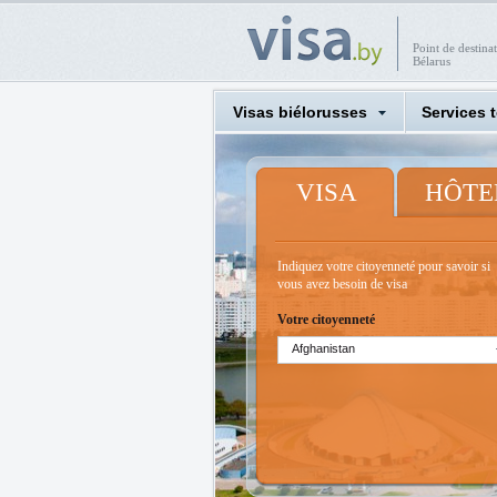
Point de destina
Bélarus
Visas biélorusses
Services 
VISA
HÔTE
Indiquez votre citoyenneté pour savoir si
vous avez besoin de visa
Votre citoyenneté
Afghanistan