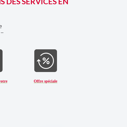
lorussie
S DES SERVICES EN
me.by — Votre guide de
e et de tourisme en Biélorussie
e
 –
votre
Offre spéciale