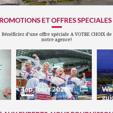
ROMOTIONS ET OFFRES SPECIALES
Bénéficiez d’une offre spéciale A VOTRE CHOIX de
notre agence!
Top Tours 2026
Wel
gui
Top Tours 2026 Biélorussie
tou
our