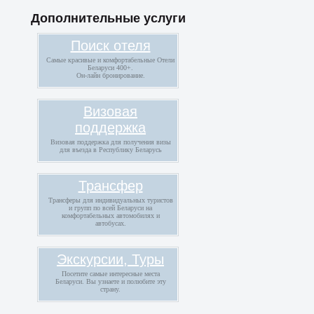
Дополнительные услуги
Поиск отеля
Самые красивые и комфортабельные Отели
Беларуси 400+.
Он-лайн бронирование.
Визовая
поддержка
Визовая поддержка для получения визы
для въезда в Республику Беларусь
Трансфер
Трансферы для индивидуальных туристов
и групп по всей Беларуси на
комфортабельных автомобилях и
автобусах.
Экскурсии, Туры
Посетите самые интересные места
Беларуси. Вы узнаете и полюбите эту
страну.