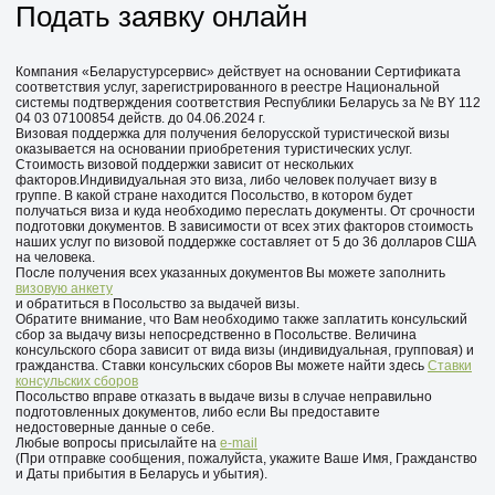
Подать заявку онлайн
Компания «Беларустурсервис» действует на основании Сертификата
соответствия услуг, зарегистрированного в реестре Национальной
системы подтверждения соответствия Республики Беларусь за № BY 112
04 03 07100854 действ. до 04.06.2024 г.
Визовая поддержка для получения белорусской туристической визы
оказывается на основании приобретения туристических услуг.
Стоимость визовой поддержки зависит от нескольких
факторов.Индивидуальная это виза, либо человек получает визу в
группе. В какой стране находится Посольство, в котором будет
получаться виза и куда необходимо переслать документы. От срочности
подготовки документов. В зависимости от всех этих факторов стоимость
наших услуг по визовой поддержке составляет от 5 до 36 долларов США
на человека.
После получения всех указанных документов Вы можете заполнить
визовую анкету
и обратиться в Посольство за выдачей визы.
Обратите внимание, что Вам необходимо также заплатить консульский
сбор за выдачу визы непосредственно в Посольстве. Величина
консульского сбора зависит от вида визы (индивидуальная, групповая) и
гражданства. Ставки консульских сборов Вы можете найти здесь
Ставки
консульских сборов
Посольство вправе отказать в выдаче визы в случае неправильно
подготовленных документов, либо если Вы предоставите
недостоверные данные о себе.
Любые вопросы присылайте на
e-mail
(При отправке сообщения, пожалуйста, укажите Ваше Имя, Гражданство
и Даты прибытия в Беларусь и убытия).