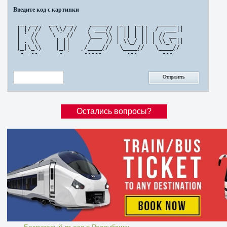
Введите код с картинки
  _  __   __   __     _____   _    _     _____   

 | |/ //  \ \\/ //   / ___// | || | ||  /  ___|| 

 | ' //    \ ` //    \___ \\ | || | || | // __   

 | . \\     | ||     /    // | \\_/ || | \\_\ || 

 |_|\_\\    |_||    /____//   \____//   \____//  

 `-` --`    `-`'   `-----`     `---`     `---`   

Остались вопросы?
Безвизовый въезд в Республику