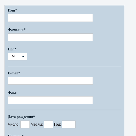
Имя*
Фамилия*
Пол*
М
E-mail*
Факс
Дата рождения*
Число:
Месяц:
Год: