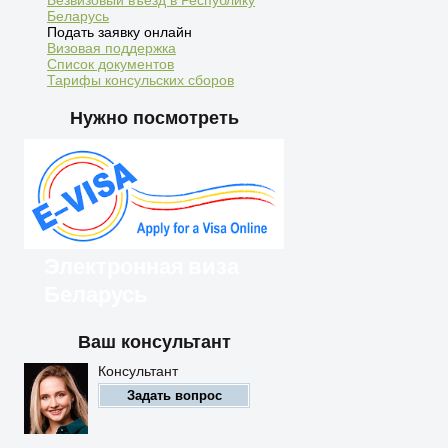
Беларусь
Подать заявку онлайн
Визовая поддержка
Список документов
Тарифы консульских сборов
Нужно посмотреть
Электронная виза
Беларусь
Ваш консультант
Иностранцы могут
въезжать в Беларусь по
Консультант
электронной визе
Задать вопрос