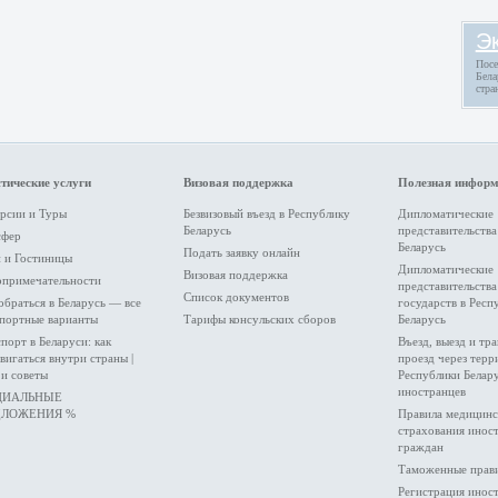
Э
Посе
Бела
стра
тические услуги
Визовая поддержка
Полезная инфор
рсии и Туры
Безвизовый въезд в Республику
Дипломатические
Беларусь
представительства
сфер
Беларусь
Подать заявку онлайн
 и Гоcтиницы
Дипломатические
Визовая поддержка
опримечательности
представительств
Список документов
обраться в Беларусь — все
государств в Респ
портные варианты
Тарифы консульских сборов
Беларусь
порт в Беларуси: как
Въезд, выезд и тр
вигаться внутри страны |
проезд через тер
и советы
Республики Белар
иностранцев
ЦИАЛЬНЫЕ
ДЛОЖЕНИЯ %
Правила медицинс
страхования инос
граждан
Таможенные прав
Регистрация инос