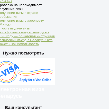
ипы виз
роверка на необходимость
олучения визы
олучение визы в стране
ребывания
олучение визы в аэропорту
Минск»
тказ в выдаче визы
ак оформить визу в Беларусь в
026 году — пошаговая инструкция
езвизовый въезд в Беларусь: Кто
ожет и как использовать
Нужно посмотреть
лектронная виза
еларусь
Ваш консультант
ностранцы могут