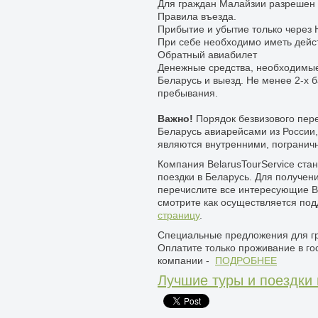
Для граждан Малайзии разрешен в
Правила въезда.
Прибытие и убытие только через
При себе необходимо иметь дейс
Обратный авиабилет
Денежные средства, необходимые
Беларусь и выезд. Не менее 2-х 
пребывания.
Важно!
Порядок безвизового пер
Беларусь авиарейсами из России
являются внутренними, пограничн
Компания BelarusTourService ст
поездки в Беларусь. Для получен
перечислите все интересующие В
смотрите как осуществляется под
страницу
.
Специальные предложения для г
Оплатите только проживание в 
компании -
ПОДРОБНЕЕ
Лучшие туры и поездки 