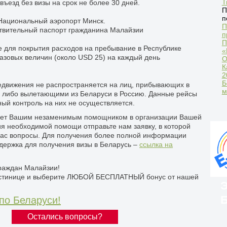
Т
ъезд без визы на срок не более 30 дней.
П
п
 Национальный аэропорт Минск.
П
твительный паспорт гражданина Малайзии
п
П
 для покрытия расходов на пребывание в Республике
«
базовых величин (около USD 25) на каждый день
О
К
2
Б
едвижения не распространяется на лиц, прибывающих в
м
, либо вылетающими из Беларуси в Россию. Данные рейсы
ый контроль на них не осуществляется.
анет Вашим незаменимым помощником в организации Вашей
ия необходимой помощи отправьте нам заявку, в которой
ас вопросы. Для получения более полной информации
держка для получения визы в Беларусь –
ссылка на
раждан Малайзии!
гостинице и выберите ЛЮБОЙ БЕСПЛАТНЫЙ бонус от нашей
Э
Б
по Беларуси!
Остались вопросы?
И