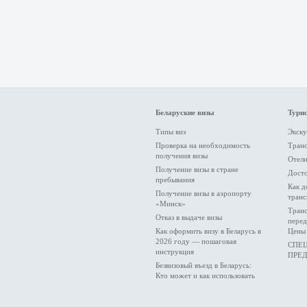
Беларуские визы
Турис
Типы виз
Экску
Проверка на необходимость
Тран
получения визы
Отели
Получение визы в стране
Дост
пребывания
Как д
Получение визы в аэропорту
транс
«Минск»
Транс
Отказ в выдаче визы
перед
Как оформить визу в Беларусь в
Цены 
2026 году — пошаговая
СПЕ
инструкция
ПРЕ
Безвизовый въезд в Беларусь:
Кто может и как использовать