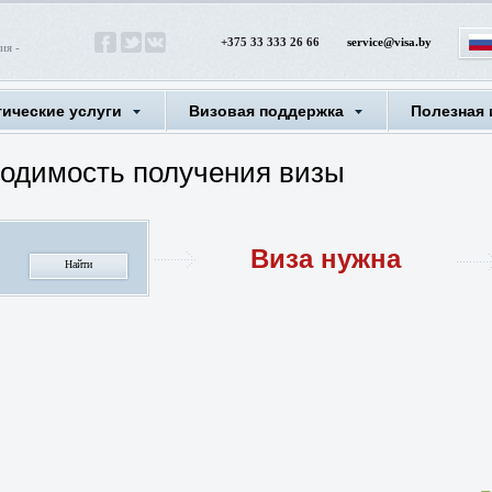
+375 33 333 26 66
service@visa.by
ия -
тические услуги
Визовая поддержка
Полезная
ходимость получения визы
Виза нужна