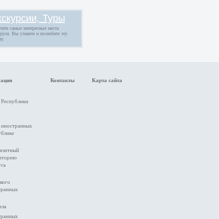
кскурсии, Туры
тите самые интересные места
руси. Вы узнаете и полюбите эту
ну.
мация
Контакты
Карта сайта
 Республики
а иностранных
ублике
анзитный
риторию
усь
кого
транных
ила
транных