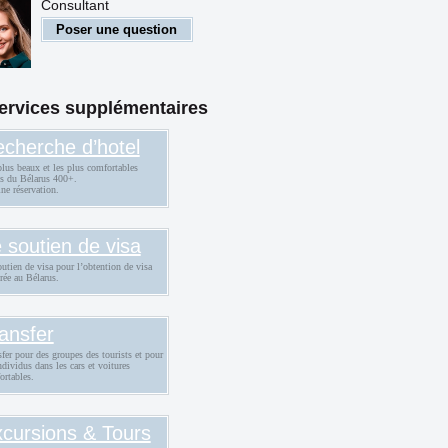
Consultant
trangers
Poser une question
ervices supplémentaires
cherche d’hotel
lus beaux et les plus comfortables
ls du Bélarus 400+.
ne réservation.
 soutien de visa
utien de visa pour l’obtention de visa
rée au Bélarus.
ansfer
fer pour des groupes des tourists et pour
ndividus dans les cars et voitures
ortables.
cursions & Tours