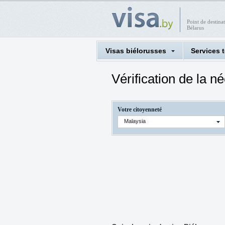
Point de destina
Bélarus
Visas biélorusses
Services 
Vérification de la n
Votre citoyenneté
Malaysia