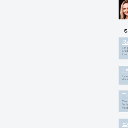
é
S
Re
Les p
hote
On-li
Le
Le so
d’ent
Tr
Trans
les i
comf
Ex