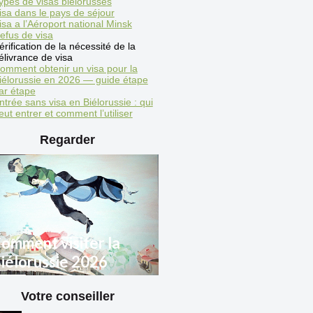
ypes de visas biélorusses
isa dans le pays de séjour
isa a l’Aéroport national Minsk
efus de visa
érification de la nécessité de la
élivrance de visa
omment obtenir un visa pour la
iélorussie en 2026 — guide étape
ar étape
ntrée sans visa en Biélorussie : qui
eut entrer et comment l’utiliser
Regarder
omment visiter la
iélorussie 2026
Votre conseiller
ègles d'entrée en
iélorussie pour les citoyens