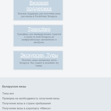
Визовая
поддержка
Визовая поддержка для получения визы
для въезда в Республику Беларусь
Трансфер
Трансферы для индивидуальных туристов
и групп по всей Беларуси на
комфортабельных автомобилях и
автобусах.
Экскурсии, Туры
Посетите самые интересные места
Беларуси. Вы узнаете и полюбите эту
страну.
Беларуские визы
Типы виз
Проверка на необходимость получения визы
Получение визы в стране пребывания
Получение визы в аэропорту «Минск»