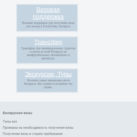
Визовая
поддержка
Визовая поддержка для получения визы
для въезда в Республику Беларусь
Трансфер
Трансферы для индивидуальных туристов
и групп по всей Беларуси на
комфортабельных автомобилях и
автобусах.
Экскурсии, Туры
Посетите самые интересные места
Беларуси. Вы узнаете и полюбите эту
страну.
Беларуские визы
Типы виз
Проверка на необходимость получения визы
Получение визы в стране пребывания