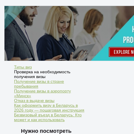
Типы виз
Проверка на необходимость
получения визы
Получение визы в стране
пребывания
Получение визы в аэропорту
«Минск»
Отказ в выдаче визы
Как оформить визу в Беларусь в
2026 году — пошаговая инструкция
Безвизовый въезд в Беларусь: Кто
может и как использовать
Нужно посмотреть