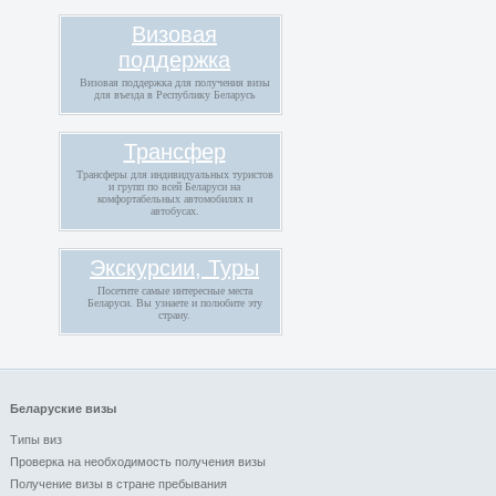
Визовая
поддержка
Визовая поддержка для получения визы
для въезда в Республику Беларусь
Трансфер
Трансферы для индивидуальных туристов
и групп по всей Беларуси на
комфортабельных автомобилях и
автобусах.
Экскурсии, Туры
Посетите самые интересные места
Беларуси. Вы узнаете и полюбите эту
страну.
Беларуские визы
Типы виз
Проверка на необходимость получения визы
Получение визы в стране пребывания