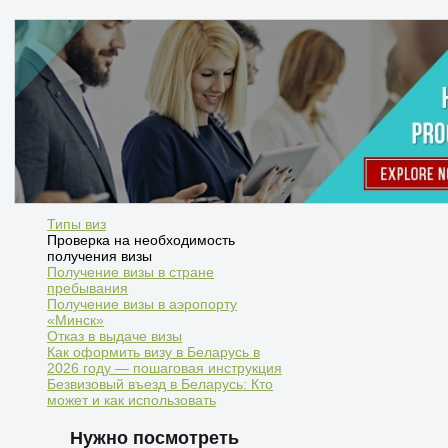
Типы виз
Проверка на необходимость
получения визы
Получение визы в стране
пребывания
Получение визы в аэропорту
«Минск»
Отказ в выдаче визы
Как оформить визу в Беларусь в
2026 году — пошаговая инструкция
Безвизовый въезд в Беларусь: Кто
может и как использовать
Нужно посмотреть