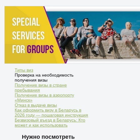
Типы виз
Проверка на необходимость
получения визы
Получение визы в стране
пребывания
Получение визы в аэропорту
«Минск»
Отказ в выдаче визы
Как оформить визу в Беларусь в
2026 году — пошаговая инструкция
Безвизовый въезд в Беларусь: Кто
может и как использовать
Нужно посмотреть