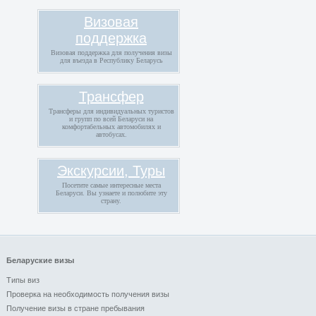
Визовая
поддержка
Визовая поддержка для получения визы
для въезда в Республику Беларусь
Трансфер
Трансферы для индивидуальных туристов
и групп по всей Беларуси на
комфортабельных автомобилях и
автобусах.
Экскурсии, Туры
Посетите самые интересные места
Беларуси. Вы узнаете и полюбите эту
страну.
Беларуские визы
Типы виз
Проверка на необходимость получения визы
Получение визы в стране пребывания