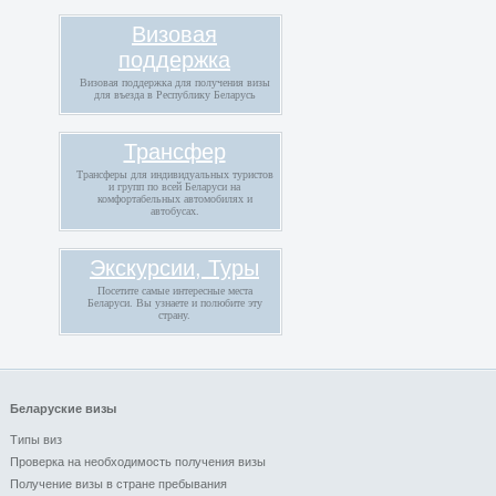
Визовая
поддержка
Визовая поддержка для получения визы
для въезда в Республику Беларусь
Трансфер
Трансферы для индивидуальных туристов
и групп по всей Беларуси на
комфортабельных автомобилях и
автобусах.
Экскурсии, Туры
Посетите самые интересные места
Беларуси. Вы узнаете и полюбите эту
страну.
Беларуские визы
Типы виз
Проверка на необходимость получения визы
Получение визы в стране пребывания