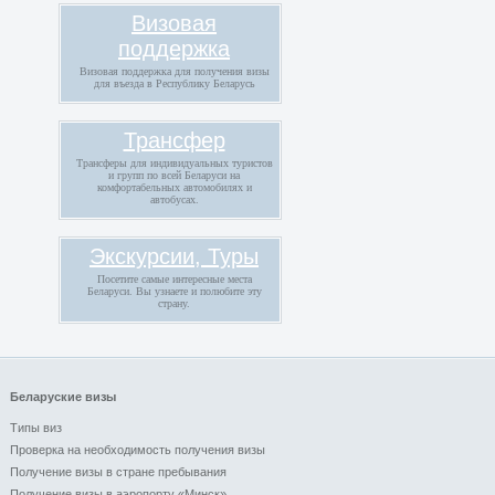
Визовая
поддержка
Визовая поддержка для получения визы
для въезда в Республику Беларусь
Трансфер
Трансферы для индивидуальных туристов
и групп по всей Беларуси на
комфортабельных автомобилях и
автобусах.
Экскурсии, Туры
Посетите самые интересные места
Беларуси. Вы узнаете и полюбите эту
страну.
Беларуские визы
Типы виз
Проверка на необходимость получения визы
Получение визы в стране пребывания
Получение визы в аэропорту «Минск»