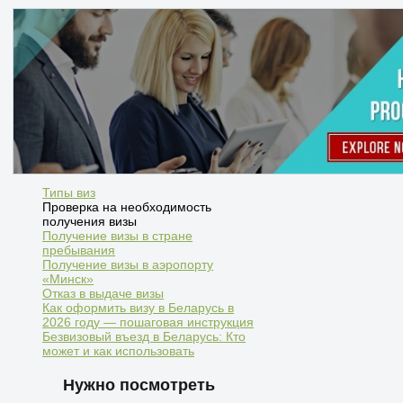
Типы виз
Проверка на необходимость
получения визы
Получение визы в стране
пребывания
Получение визы в аэропорту
«Минск»
Отказ в выдаче визы
Как оформить визу в Беларусь в
2026 году — пошаговая инструкция
Безвизовый въезд в Беларусь: Кто
может и как использовать
Нужно посмотреть