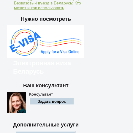
Безвизовый въезд в Беларусь: Кто
может и как использовать
Нужно посмотреть
Электронная виза
Беларусь
Ваш консультант
Иностранцы могут
въезжать в Беларусь по
Консультант
электронной визе
Задать вопрос
Дополнительные услуги