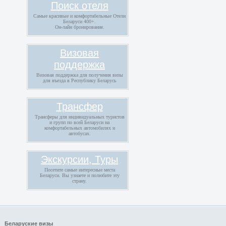
Поиск отеля
Самые красивые и комфортабельные Отели
Беларуси 400+.
Он-лайн бронирование.
Визовая
поддержка
Визовая поддержка для получения визы
для въезда в Республику Беларусь
Трансфер
Трансферы для индивидуальных туристов
и групп по всей Беларуси на
комфортабельных автомобилях и
автобусах.
Экскурсии, Туры
Посетите самые интересные места
Беларуси. Вы узнаете и полюбите эту
страну.
Беларуские визы