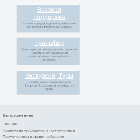
Визовая
поддержка
Визовая поддержка для получения визы
для въезда в Республику Беларусь
Трансфер
Трансферы для индивидуальных туристов
и групп по всей Беларуси на
комфортабельных автомобилях и
автобусах.
Экскурсии, Туры
Посетите самые интересные места
Беларуси. Вы узнаете и полюбите эту
страну.
Беларуские визы
Типы виз
Проверка на необходимость получения визы
Получение визы в стране пребывания