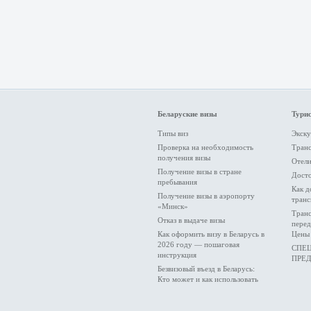
Беларуские визы
Турис
Типы виз
Экску
Проверка на необходимость
Тран
получения визы
Отели
Получение визы в стране
Дост
пребывания
Как д
Получение визы в аэропорту
транс
«Минск»
Транс
Отказ в выдаче визы
перед
Как оформить визу в Беларусь в
Цены 
2026 году — пошаговая
СПЕ
инструкция
ПРЕ
Безвизовый въезд в Беларусь:
Кто может и как использовать