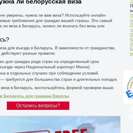
ужна ли белорусская виза
Т
П
п
 не уверены, нужна ли вам виза? Используйте онлайн-
П
п
изовые требования для граждан вашей страны. Это самый
П
 ли виза в Беларусь, можно ли въехать без визы или
«
О
усь?
К
2
иза для въезда в Беларусь. В зависимости от гражданства,
Б
 действуют разные правила:
м
ен для граждан ряда стран на определенный срок
 въезде через Национальный аэропорт Минск).
на в отдельных случаях при соблюдении условий.
 требуется для большинства стран и длительных поездок.
м виза в Беларусь, воспользуйтесь формой проверки выше.
в Беларусь для граждан Европы
Остались вопросы?
Э
Б
И