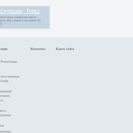
кскурсии, Туры
тите самые интересные места
руси. Вы узнаете и полюбите эту
ну.
мация
Контакты
Карта сайта
 Республики
а иностранных
ублике
анзитный
риторию
усь
кого
транных
ила
транных