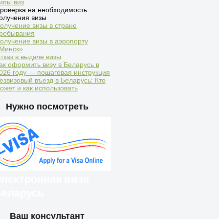
ипы виз
роверка на необходимость
олучения визы
олучение визы в стране
ребывания
олучение визы в аэропорту
Минск»
тказ в выдаче визы
ак оформить визу в Беларусь в
026 году — пошаговая инструкция
езвизовый въезд в Беларусь: Кто
ожет и как использовать
Нужно посмотреть
лектронная виза
еларусь
Ваш консультант
ностранцы могут