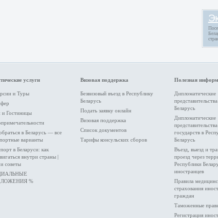
Э
Посе
Бела
стра
тические услуги
Визовая поддержка
Полезная инфор
рсии и Туры
Безвизовый въезд в Республику
Дипломатические
Беларусь
представительства
сфер
Беларусь
Подать заявку онлайн
 и Гоcтиницы
Дипломатические
Визовая поддержка
опримечательности
представительств
Список документов
обраться в Беларусь — все
государств в Респ
портные варианты
Тарифы консульских сборов
Беларусь
порт в Беларуси: как
Въезд, выезд и тр
вигаться внутри страны |
проезд через тер
и советы
Республики Белар
иностранцев
ЦИАЛЬНЫЕ
ДЛОЖЕНИЯ %
Правила медицинс
страхования инос
граждан
Таможенные прав
Регистрация инос