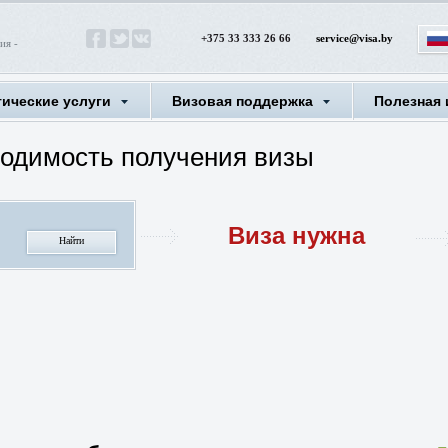
+375 33 333 26 66
service@visa.by
ия -
тические услуги
Визовая поддержка
Полезная
ходимость получения визы
Виза нужна