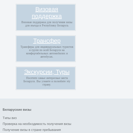
Визовая
поддержка
Визовая поддержка для получения визы
для въезда в Республику Беларусь
Трансфер
Трансферы для индивидуальных туристов
и групп по всей Беларуси на
комфортабельных автомобилях и
автобусах.
Экскурсии, Туры
Посетите самые интересные места
Беларуси. Вы узнаете и полюбите эту
страну.
Беларуские визы
Типы виз
Проверка на необходимость получения визы
Получение визы в стране пребывания