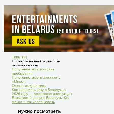
Типы виз
Проверка на необходимость
получения визы
Получение визы в стране
пребывания
Получение визы в аэропорту
«Минск»
Отказ в выдаче визы
Как оформить визу в Беларусь в
2026 году — пошаговая инструкция
Безвизовый въезд в Беларусь: Кто
может и как использовать
Нужно посмотреть