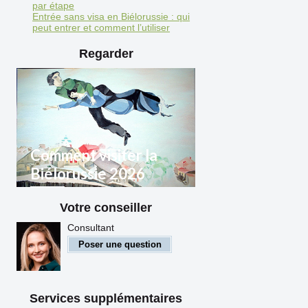
par étape
Entrée sans visa en Biélorussie : qui
peut entrer et comment l’utiliser
Regarder
Comment visiter la
Biélorussie 2026
Votre conseiller
Règles d'entrée en
Biélorussie pour les citoyens
Consultant
étrangers
Poser une question
Services supplémentaires