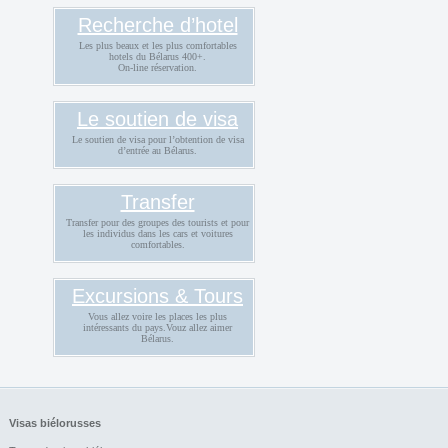
Recherche d’hotel
Les plus beaux et les plus comfortables
hotels du Bélarus 400+.
On-line réservation.
Le soutien de visa
Le soutien de visa pour l’obtention de visa
d’entrée au Bélarus.
Transfer
Transfer pour des groupes des tourists et pour
les individus dans les cars et voitures
comfortables.
Excursions & Tours
Vous allez voire les places les plus
intéressants du pays.Vouz allez aimer
Bélarus.
Visas biélorusses