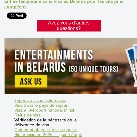
Entrée temporaire sans visa au Bélarus pour les citoyens
européens
Avez-vous d’autres
questions?
Types de visas biélorusses
Visa dans le pays de séjour
Visa a l’Aéroport national Minsk
Refus de visa
Vérification de la nécessité de la
délivrance de visa
Comment obtenir un visa pour la
Biélorussie en 2026 — guide étape