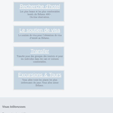
Recherche d’hotel
Les plus beaux et les plus comfortables
hotels du Bélarus 400+.
On-line réservation.
Le soutien de visa
Le soutien de visa pour l’obtention de visa
d’entrée au Bélarus.
Transfer
Transfer pour des groupes des tourists et pour
les individus dans les cars et voitures
comfortables.
Excursions & Tours
Vous allez voire les places les plus
intéressants du pays.Vouz allez aimer
Bélarus.
Visas biélorusses