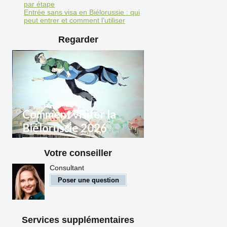
par étape
Entrée sans visa en Biélorussie : qui
peut entrer et comment l’utiliser
Regarder
Comment visiter la
Biélorussie 2026
Votre conseiller
Règles d'entrée en
Biélorussie pour les citoyens
Consultant
étrangers
Poser une question
Services supplémentaires