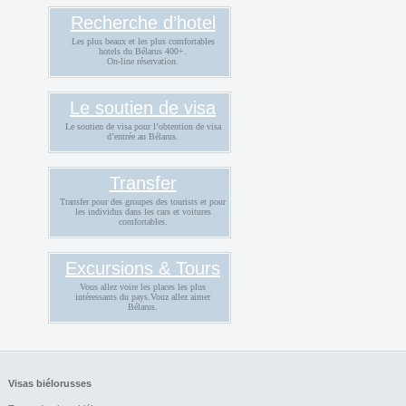
Recherche d’hotel
Les plus beaux et les plus comfortables
hotels du Bélarus 400+.
On-line réservation.
Le soutien de visa
Le soutien de visa pour l’obtention de visa
d’entrée au Bélarus.
Transfer
Transfer pour des groupes des tourists et pour
les individus dans les cars et voitures
comfortables.
Excursions & Tours
Vous allez voire les places les plus
intéressants du pays.Vouz allez aimer
Bélarus.
Visas biélorusses