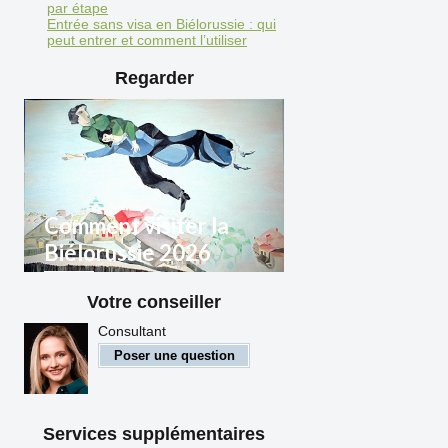
par étape
Entrée sans visa en Biélorussie : qui
peut entrer et comment l’utiliser
Regarder
Comment visiter la
Biélorussie 2026
Votre conseiller
Règles d'entrée en
Biélorussie pour les citoyens
Consultant
étrangers
Poser une question
Services supplémentaires