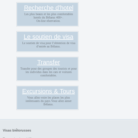
Recherche d’hotel
Les plus beaux et les plus comfortables
hotels du Bélarus 400+.
On-line réservation.
Le soutien de visa
Le soutien de visa pour l’obtention de visa
d’entrée au Bélarus.
Transfer
Transfer pour des groupes des tourists et pour
les individus dans les cars et voitures
comfortables.
Excursions & Tours
Vous allez voire les places les plus
intéressants du pays.Vouz allez aimer
Bélarus.
Visas biélorusses