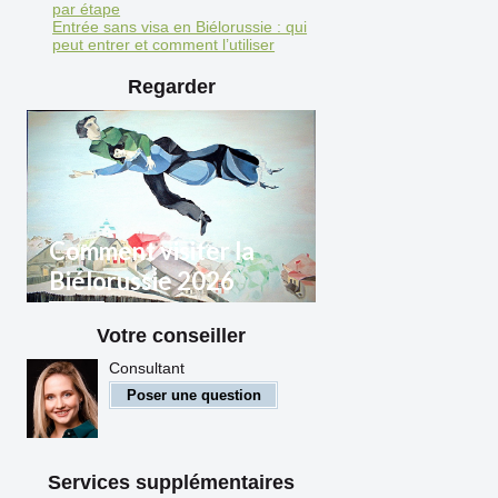
par étape
Entrée sans visa en Biélorussie : qui
peut entrer et comment l’utiliser
Regarder
Comment visiter la
Biélorussie 2026
Votre conseiller
Règles d'entrée en
Biélorussie pour les citoyens
Consultant
étrangers
Poser une question
Services supplémentaires