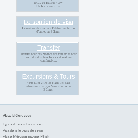
hotels du Bélarus 400+.
On-line réservation.
Le soutien de visa
Le soutien de visa pour l’obtention de visa
d’entrée au Bélarus.
Transfer
Transfer pour des groupes des tourists et pour
les individus dans les cars et voitures
comfortables.
Excursions & Tours
Vous allez voire les places les plus
intéressants du pays.Vouz allez aimer
Bélarus.
Visas biélorusses
Types de visas biélorusses
Visa dans le pays de séjour
Visa a l’Aéroport national Minsk