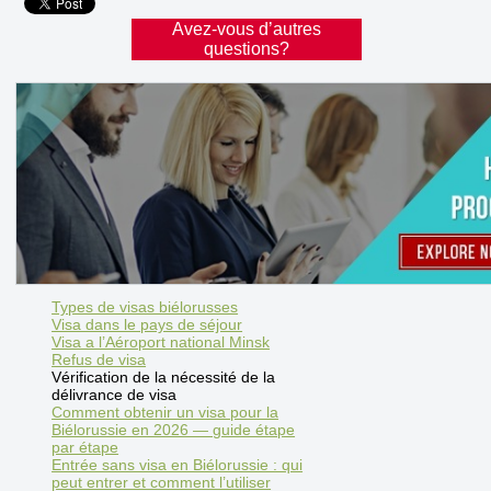
Avez-vous d’autres
questions?
Types de visas biélorusses
Visa dans le pays de séjour
Visa a l’Aéroport national Minsk
Refus de visa
Vérification de la nécessité de la
délivrance de visa
Comment obtenir un visa pour la
Biélorussie en 2026 — guide étape
par étape
Entrée sans visa en Biélorussie : qui
peut entrer et comment l’utiliser