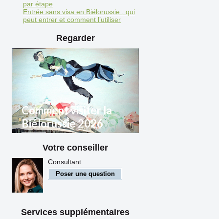
par étape
Entrée sans visa en Biélorussie : qui
peut entrer et comment l’utiliser
Regarder
Comment visiter la
Biélorussie 2026
Votre conseiller
Règles d'entrée en
Biélorussie pour les citoyens
Consultant
étrangers
Poser une question
Services supplémentaires