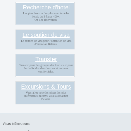
Recherche d’hotel
Les plus beaux et les plus comfortables
hotels du Bélarus 400+.
On-line réservation.
Le soutien de visa
Le soutien de visa pour l’obtention de visa
d’entrée au Bélarus.
Transfer
Transfer pour des groupes des tourists et pour
les individus dans les cars et voitures
comfortables.
Excursions & Tours
Vous allez voire les places les plus
intéressants du pays.Vouz allez aimer
Bélarus.
Visas biélorusses