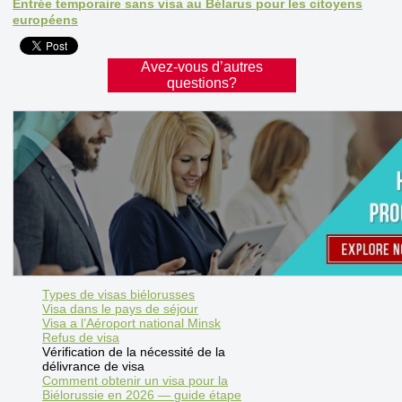
Entrée temporaire sans visa au Bélarus pour les citoyens
européens
Avez-vous d’autres
questions?
Types de visas biélorusses
Visa dans le pays de séjour
Visa a l’Aéroport national Minsk
Refus de visa
Vérification de la nécessité de la
délivrance de visa
Comment obtenir un visa pour la
Biélorussie en 2026 — guide étape