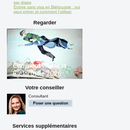
par étape
Entrée sans visa en Biélorussie : qui
peut entrer et comment l’utiliser
Regarder
Comment visiter la
Biélorussie 2026
Votre conseiller
Règles d'entrée en
Biélorussie pour les citoyens
Consultant
étrangers
Poser une question
Services supplémentaires