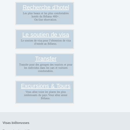
Recherche d’hotel
Les plus beaux et les plus comfortables
hotels du Bélarus 400+.
On-line réservation.
Le soutien de visa
Le soutien de visa pour l’obtention de visa
d’entrée au Bélarus.
Transfer
Transfer pour des groupes des tourists et pour
les individus dans les cars et voitures
comfortables.
Excursions & Tours
Vous allez voire les places les plus
intéressants du pays.Vouz allez aimer
Bélarus.
Visas biélorusses