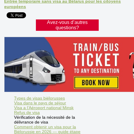
Entrée temporaire sans visa au Bélarus pour les citoyens
européens
Avez-vous d’autres
questions?
Types de visas biélorusses
Visa dans le pays de séjour
Visa a l’Aéroport national Minsk
Refus de visa
Vérification de la nécessité de la
délivrance de visa
Comment obtenir un visa pour la
Biélorussie en 2026 — guide étape