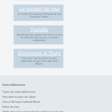
Le soutien de visa
Le soutien de visa pour l’obtention de visa
d’entrée au Bélarus.
Transfer
Transfer pour des groupes des tourists et pour
les individus dans les cars et voitures
comfortables.
Excursions & Tours
Vous allez voire les places les plus
intéressants du pays.Vouz allez aimer
Bélarus.
Visas biélorusses
Types de visas biélorusses
Visa dans le pays de séjour
Visa a l’Aéroport national Minsk
Refus de visa
Vérification de la nécessité de la délivrance de visa