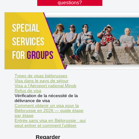
questions?
Types de visas biélorusses
Visa dans le pays de séjour
Visa a l’Aéroport national Minsk
Refus de visa
Vérification de la nécessité de la
délivrance de visa
Comment obtenir un visa pour la
Biélorussie en 2026 — guide étape
par étape
Entrée sans visa en Biélorussie : qui
peut entrer et comment l’utiliser
Regarder