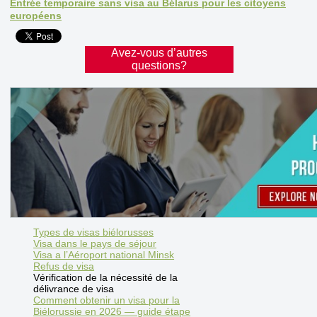
Entrée temporaire sans visa au Bélarus pour les citoyens
européens
Avez-vous d’autres
questions?
Types de visas biélorusses
Visa dans le pays de séjour
Visa a l’Aéroport national Minsk
Refus de visa
Vérification de la nécessité de la
délivrance de visa
Comment obtenir un visa pour la
Biélorussie en 2026 — guide étape