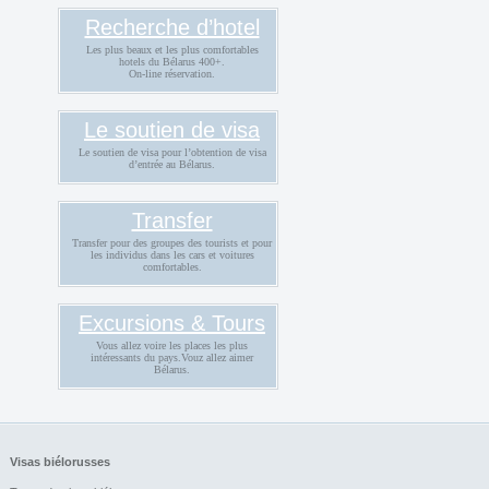
Recherche d’hotel
Les plus beaux et les plus comfortables
hotels du Bélarus 400+.
On-line réservation.
Le soutien de visa
Le soutien de visa pour l’obtention de visa
d’entrée au Bélarus.
Transfer
Transfer pour des groupes des tourists et pour
les individus dans les cars et voitures
comfortables.
Excursions & Tours
Vous allez voire les places les plus
intéressants du pays.Vouz allez aimer
Bélarus.
Visas biélorusses