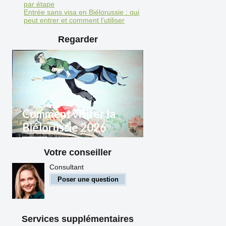
par étape
Entrée sans visa en Biélorussie : qui
peut entrer et comment l’utiliser
Regarder
Comment visiter la
Biélorussie 2026
Votre conseiller
Règles d'entrée en
Biélorussie pour les citoyens
Consultant
étrangers
Poser une question
Services supplémentaires