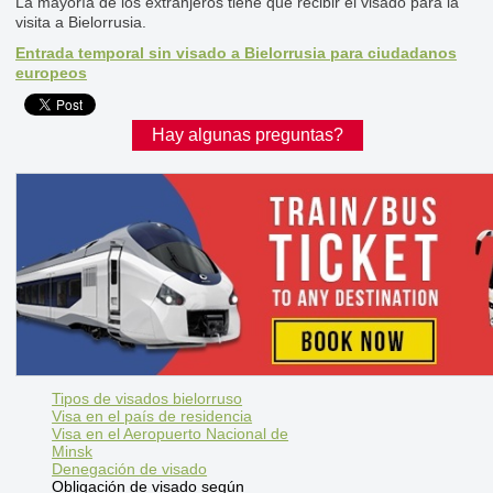
La mayoría de los extranjeros tiene que recibir el visado para la
visita a Bielorrusia.
Entrada temporal sin visado a Bielorrusia para ciudadanos
europeos
Hay algunas preguntas?
Tipos de visados bielorruso
Visa en el país de residencia
Visa en el Aeropuerto Nacional de
Minsk
Denegación de visado
Obligación de visado según