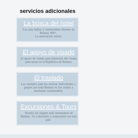
servicios adicionales
La búsca del hotel
Los más bellos y comfortables Hoteles de
Belarus 400+.
La reservación online.
El apoyo de visado
El apoyo de visado para obtención del visado
para entrar en la República de Belarus
El traslado
Los traslados para los turístas individuales y
grupos por toda Belarus en los coches y
autobuses comfortables.
Excursiones & Tours
Visitéis los lugares más interesantes de
Belarus. Va a descubrir y enamorarse con este
país.