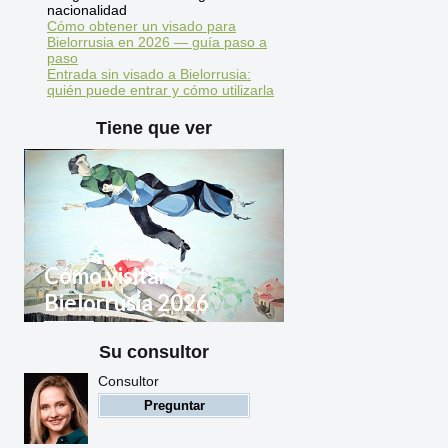
nacionalidad
Cómo obtener un visado para
Bielorrusia en 2026 — guía paso a
paso
Entrada sin visado a Bielorrusia:
quién puede entrar y cómo utilizarla
Tiene que ver
Cómo visitar
Bielorrusia 2026
Su consultor
Reglas de entrada a
Bielorrusia para ciudadanos
Consultor
extranjeros
Preguntar