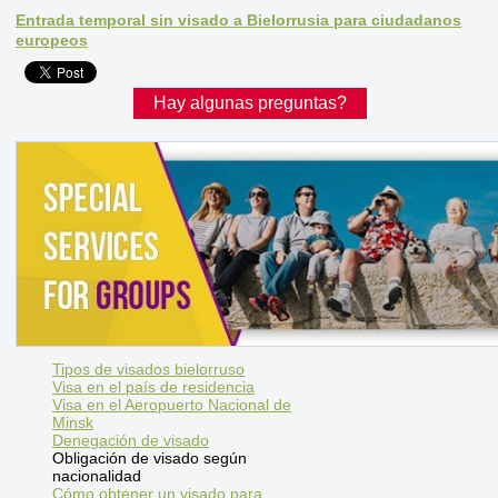
Entrada temporal sin visado a Bielorrusia para ciudadanos
europeos
Hay algunas preguntas?
Tipos de visados bielorruso
Visa en el país de residencia
Visa en el Aeropuerto Nacional de
Minsk
Denegación de visado
Obligación de visado según
nacionalidad
Cómo obtener un visado para