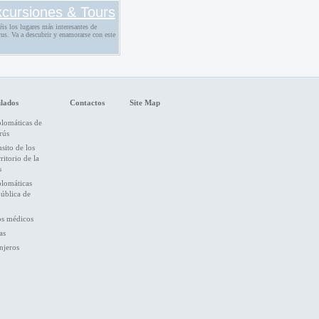
cursiones & Tours
éis los lugares más interesantes de
us. Va a descubrir y enamorarse con este
lados
Contactos
Site Map
plomáticas de
rús
nsito de los
ritorio de la
s
plomáticas
pública de
os médicos
as
njeros