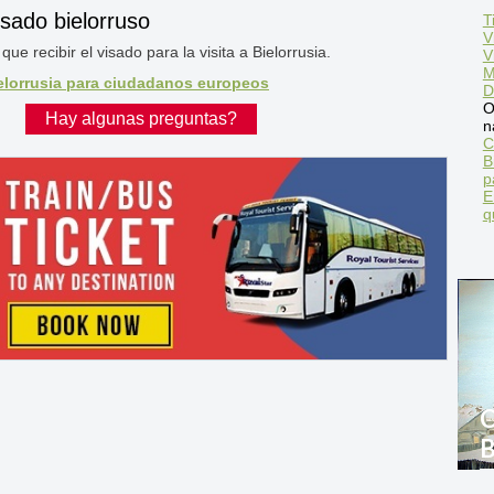
isado bielorruso
T
V
ue recibir el visado para la visita a Bielorrusia.
V
M
ielorrusia para ciudadanos europeos
D
O
Hay algunas preguntas?
n
C
B
p
E
q
C
B