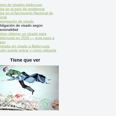
ipos de visados bielorruso
isa en el país de residencia
isa en el Aeropuerto Nacional de
insk
enegación de visado
bligación de visado según
acionalidad
ómo obtener un visado para
ielorrusia en 2026 — guía paso a
aso
ntrada sin visado a Bielorrusia:
uién puede entrar y cómo utilizarla
Tiene que ver
ómo visitar
ielorrusia 2026