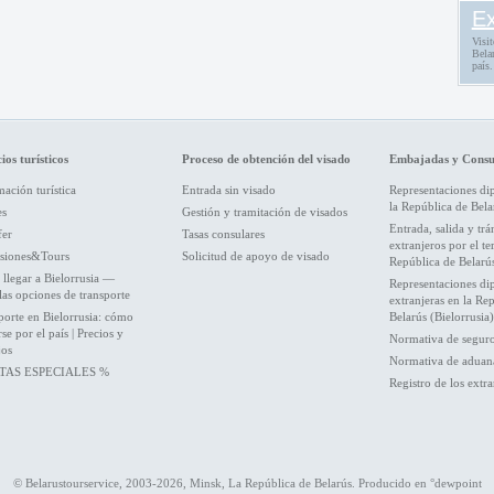
Ex
Visit
Belar
país.
ios turísticos
Proceso de obtención del visado
Embajadas y Consu
ación turística
Entrada sin visado
Representaciones di
la República de Bela
es
Gestión y tramitación de visados
Entrada, salida y trá
fer
Tasas consulares
extranjeros por el ter
siones&Tours
Solicitud de apoyo de visado
República de Belarú
llegar a Bielorrusia —
Representaciones di
las opciones de transporte
extranjeras en la Re
porte en Bielorrusia: cómo
Belarús (Bielorrusia)
e por el país | Precios y
Normativa de segur
jos
Normativa de aduan
TAS ESPECIALES %
Registro de los extra
© Belarustourservice, 2003-2026, Minsk, La República de Belarús. Producido en
°dewpoint