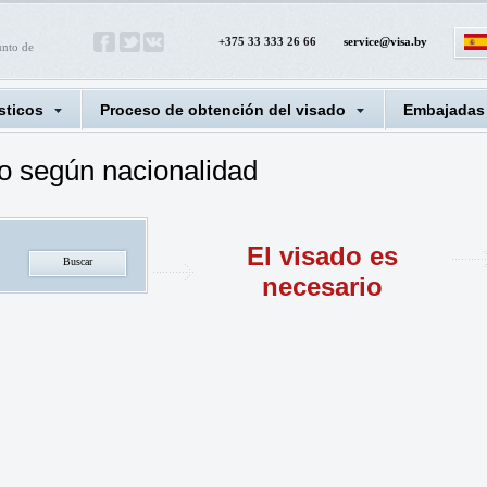
+375 33 333 26 66
service@visa.by
unto de
sticos
Proceso de obtención del visado
Embajadas
o según nacionalidad
El visado es
necesario