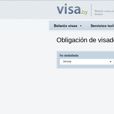
Belarús como p
destino
Belarús visas
Servicios turí
Obligación de visad
Su ciudadanía
Jersey