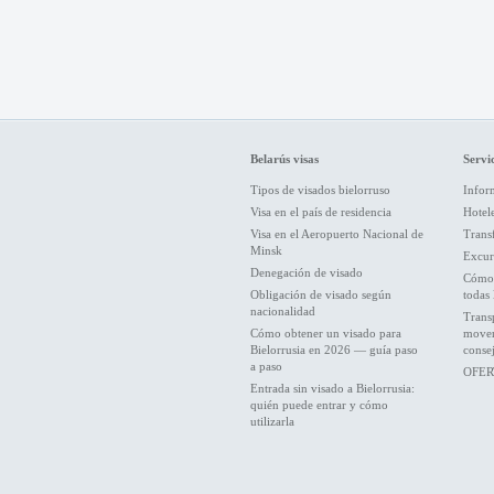
Belarús visas
Servic
Tipos de visados bielorruso
Inform
Visa en el país de residencia
Hotel
Visa en el Aeropuerto Nacional de
Trans
Minsk
Excur
Denegación de visado
Cómo 
Obligación de visado según
todas 
nacionalidad
Trans
Cómo obtener un visado para
movers
Bielorrusia en 2026 — guía paso
conse
a paso
OFER
Entrada sin visado a Bielorrusia:
quién puede entrar y cómo
utilizarla