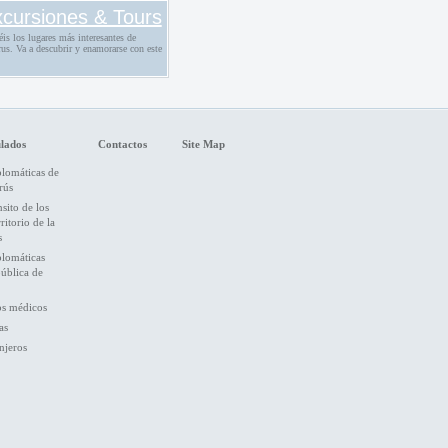
cursiones & Tours
éis los lugares más interesantes de
us. Va a descubrir y enamorarse con este
lados
Contactos
Site Map
plomáticas de
rús
nsito de los
ritorio de la
s
plomáticas
pública de
os médicos
as
njeros