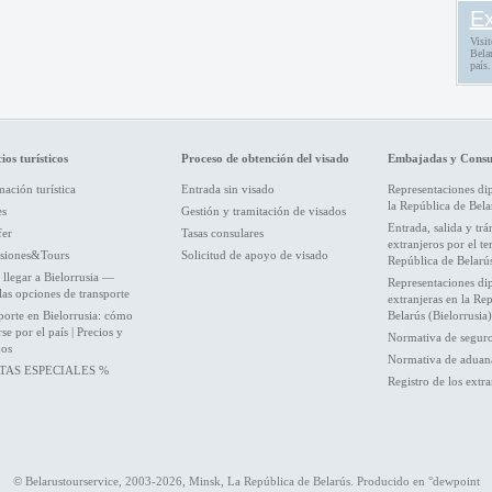
Ex
Visit
Belar
país.
ios turísticos
Proceso de obtención del visado
Embajadas y Consu
ación turística
Entrada sin visado
Representaciones di
la República de Bela
es
Gestión y tramitación de visados
Entrada, salida y trá
fer
Tasas consulares
extranjeros por el ter
siones&Tours
Solicitud de apoyo de visado
República de Belarú
llegar a Bielorrusia —
Representaciones di
las opciones de transporte
extranjeras en la Re
porte en Bielorrusia: cómo
Belarús (Bielorrusia)
e por el país | Precios y
Normativa de segur
jos
Normativa de aduan
TAS ESPECIALES %
Registro de los extra
© Belarustourservice, 2003-2026, Minsk, La República de Belarús. Producido en
°dewpoint