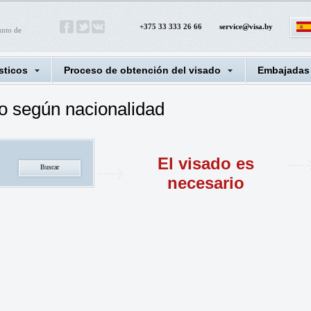
+375 33 333 26 66
service@visa.by
unto de
sticos
Proceso de obtención del visado
Embajadas
o según nacionalidad
El visado es
necesario