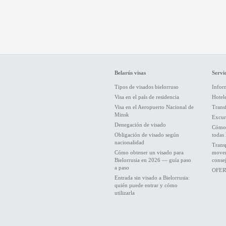
Belarús visas
Servic
Tipos de visados bielorruso
Inform
Visa en el país de residencia
Hotel
Visa en el Aeropuerto Nacional de
Trans
Minsk
Excur
Denegación de visado
Cómo 
Obligación de visado según
todas 
nacionalidad
Trans
Cómo obtener un visado para
movers
Bielorrusia en 2026 — guía paso
conse
a paso
OFER
Entrada sin visado a Bielorrusia:
quién puede entrar y cómo
utilizarla