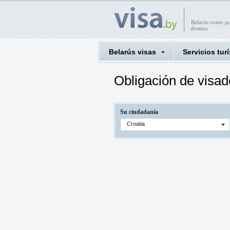
Belarús como p
destino
Belarús visas
Servicios turí
Obligación de visad
Su ciudadanía
Croatia