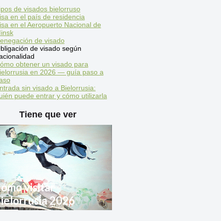
ipos de visados bielorruso
isa en el país de residencia
isa en el Aeropuerto Nacional de
insk
enegación de visado
bligación de visado según
acionalidad
ómo obtener un visado para
ielorrusia en 2026 — guía paso a
aso
ntrada sin visado a Bielorrusia:
uién puede entrar y cómo utilizarla
Tiene que ver
ómo visitar
ielorrusia 2026