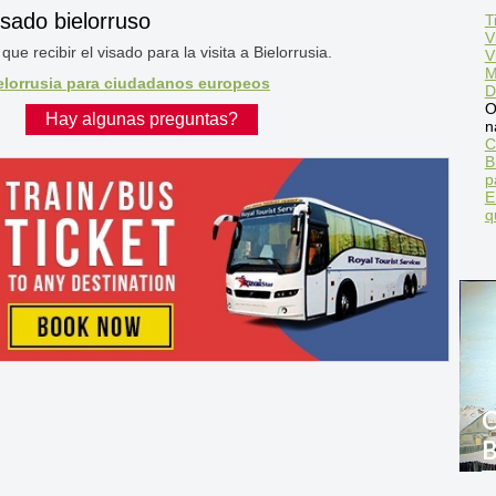
isado bielorruso
T
V
ue recibir el visado para la visita a Bielorrusia.
V
M
ielorrusia para ciudadanos europeos
D
O
Hay algunas preguntas?
n
C
B
p
E
q
C
B