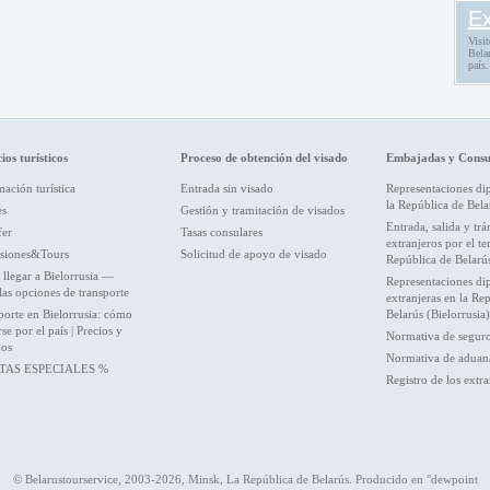
Ex
Visit
Belar
país.
ios turísticos
Proceso de obtención del visado
Embajadas y Consu
ación turística
Entrada sin visado
Representaciones di
la República de Bela
es
Gestión y tramitación de visados
Entrada, salida y trá
fer
Tasas consulares
extranjeros por el ter
siones&Tours
Solicitud de apoyo de visado
República de Belarú
llegar a Bielorrusia —
Representaciones di
las opciones de transporte
extranjeras en la Re
porte en Bielorrusia: cómo
Belarús (Bielorrusia)
e por el país | Precios y
Normativa de segur
jos
Normativa de aduan
TAS ESPECIALES %
Registro de los extra
© Belarustourservice, 2003-2026, Minsk, La República de Belarús. Producido en
°dewpoint