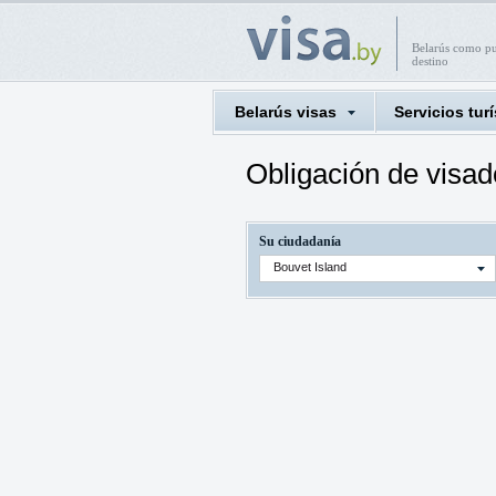
Belarús como p
destino
Belarús visas
Servicios turí
Obligación de visad
Su ciudadanía
Bouvet Island