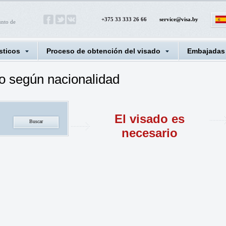
+375 33 333 26 66
service@visa.by
unto de
sticos
Proceso de obtención del visado
Embajadas
o según nacionalidad
El visado es
necesario