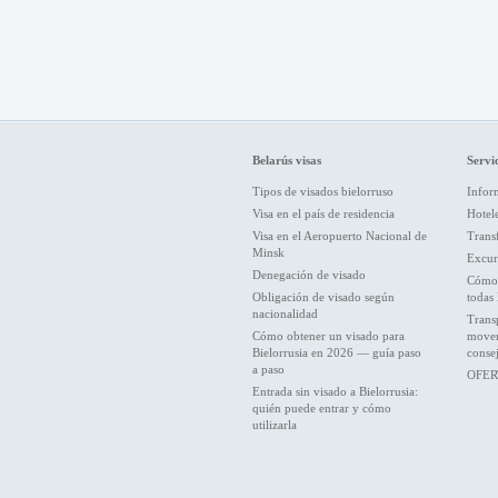
Belarús visas
Servic
Tipos de visados bielorruso
Inform
Visa en el país de residencia
Hotel
Visa en el Aeropuerto Nacional de
Trans
Minsk
Excur
Denegación de visado
Cómo 
Obligación de visado según
todas 
nacionalidad
Trans
Cómo obtener un visado para
movers
Bielorrusia en 2026 — guía paso
conse
a paso
OFER
Entrada sin visado a Bielorrusia:
quién puede entrar y cómo
utilizarla