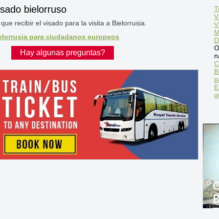
isado bielorruso
T
V
ue recibir el visado para la visita a Bielorrusia.
V
M
ielorrusia para ciudadanos europeos
D
O
Hay algunas preguntas?
n
C
B
p
E
q
C
B