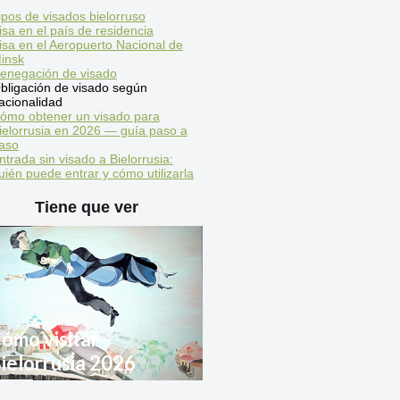
ipos de visados bielorruso
isa en el país de residencia
isa en el Aeropuerto Nacional de
insk
enegación de visado
bligación de visado según
acionalidad
ómo obtener un visado para
ielorrusia en 2026 — guía paso a
aso
ntrada sin visado a Bielorrusia:
uién puede entrar y cómo utilizarla
Tiene que ver
ómo visitar
ielorrusia 2026