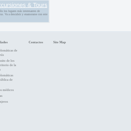
cursiones & Tours
éis los lugares más interesantes de
us. Va a descubrir y enamorarse con este
lados
Contactos
Site Map
plomáticas de
rús
nsito de los
ritorio de la
s
plomáticas
pública de
os médicos
as
njeros