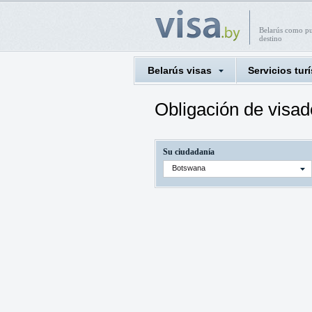
Belarús como p
destino
Belarús visas
Servicios turí
Obligación de visad
Su ciudadanía
Botswana