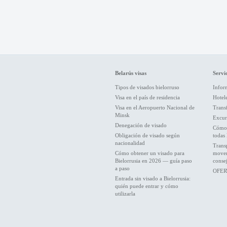
Belarús visas
Servic
Tipos de visados bielorruso
Inform
Visa en el país de residencia
Hotel
Visa en el Aeropuerto Nacional de
Trans
Minsk
Excur
Denegación de visado
Cómo 
Obligación de visado según
todas 
nacionalidad
Trans
Cómo obtener un visado para
movers
Bielorrusia en 2026 — guía paso
conse
a paso
OFER
Entrada sin visado a Bielorrusia:
quién puede entrar y cómo
utilizarla