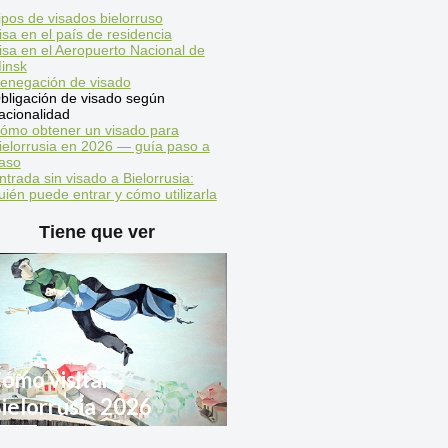
ipos de visados bielorruso
isa en el país de residencia
isa en el Aeropuerto Nacional de
insk
enegación de visado
bligación de visado según
acionalidad
ómo obtener un visado para
ielorrusia en 2026 — guía paso a
aso
ntrada sin visado a Bielorrusia:
uién puede entrar y cómo utilizarla
Tiene que ver
ómo visitar
ielorrusia 2026