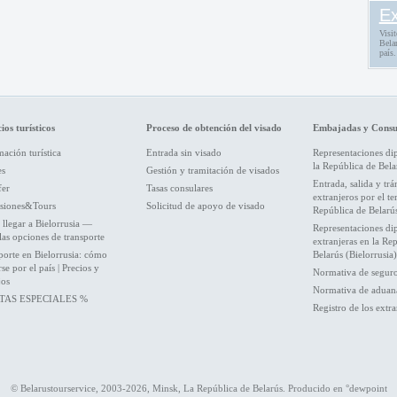
Ex
Visit
Belar
país.
ios turísticos
Proceso de obtención del visado
Embajadas y Consu
ación turística
Entrada sin visado
Representaciones di
la República de Bela
es
Gestión y tramitación de visados
Entrada, salida y trá
fer
Tasas consulares
extranjeros por el ter
siones&Tours
Solicitud de apoyo de visado
República de Belarú
llegar a Bielorrusia —
Representaciones di
las opciones de transporte
extranjeras en la Re
porte en Bielorrusia: cómo
Belarús (Bielorrusia)
e por el país | Precios y
Normativa de segur
jos
Normativa de aduan
TAS ESPECIALES %
Registro de los extra
© Belarustourservice, 2003-2026, Minsk, La República de Belarús. Producido en
°dewpoint