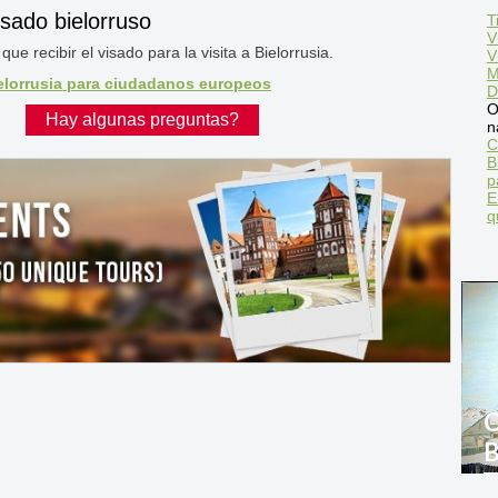
isado bielorruso
T
V
ue recibir el visado para la visita a Bielorrusia.
V
M
ielorrusia para ciudadanos europeos
D
O
Hay algunas preguntas?
n
C
B
p
E
q
C
B