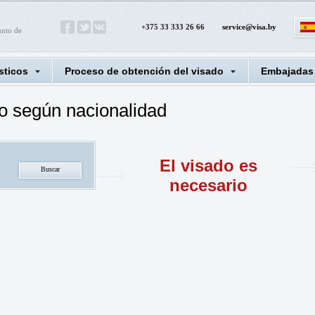
+375 33 333 26 66
service@visa.by
unto de
sticos
Proceso de obtención del visado
Embajadas
o según nacionalidad
El visado es
necesario