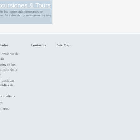
cursiones & Tours
éis los lugares más interesantes de
us. Va a descubrir y enamorarse con este
lados
Contactos
Site Map
plomáticas de
rús
nsito de los
ritorio de la
s
plomáticas
pública de
os médicos
as
njeros