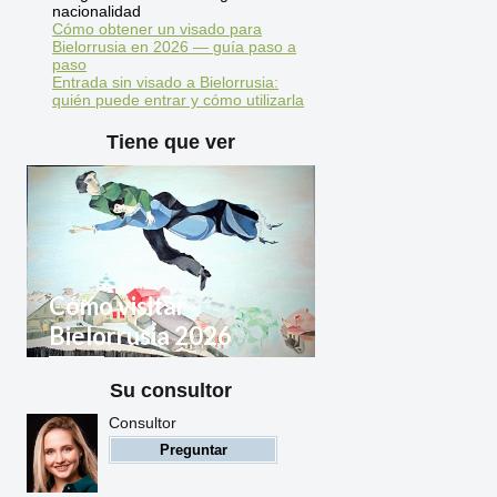
nacionalidad
Cómo obtener un visado para
Bielorrusia en 2026 — guía paso a
paso
Entrada sin visado a Bielorrusia:
quién puede entrar y cómo utilizarla
Tiene que ver
Cómo visitar
Bielorrusia 2026
Su consultor
Reglas de entrada a
Bielorrusia para ciudadanos
Consultor
extranjeros
Preguntar