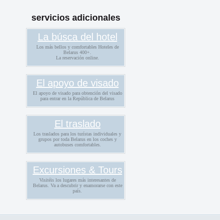
servicios adicionales
La búsca del hotel
Los más bellos y comfortables Hoteles de
Belarus 400+.
La reservación online.
El apoyo de visado
El apoyo de visado para obtención del visado
para entrar en la República de Belarus
El traslado
Los traslados para los turístas individuales y
grupos por toda Belarus en los coches y
autobuses comfortables.
Excursiones & Tours
Visitéis los lugares más interesantes de
Belarus. Va a descubrir y enamorarse con este
país.