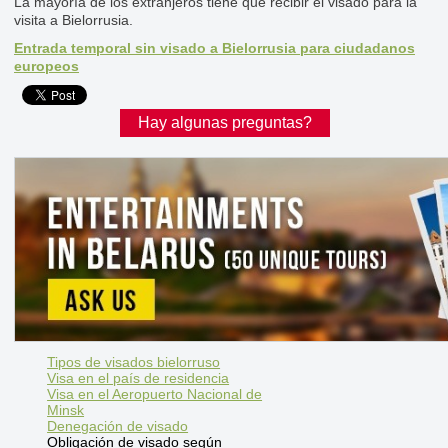
La mayoría de los extranjeros tiene que recibir el visado para la
visita a Bielorrusia.
Entrada temporal sin visado a Bielorrusia para ciudadanos
europeos
Hay algunas preguntas?
Tipos de visados bielorruso
Visa en el país de residencia
Visa en el Aeropuerto Nacional de
Minsk
Denegación de visado
Obligación de visado según