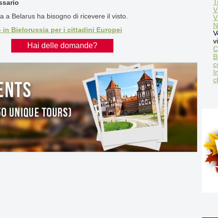
T
ssario
V
a a Belarus ha bisogno di ricevere il visto.
V
N
n Bielorussia per i cittadini Europei
V
v
Hai delle domande?
C
B
c
I
c
C
B
R