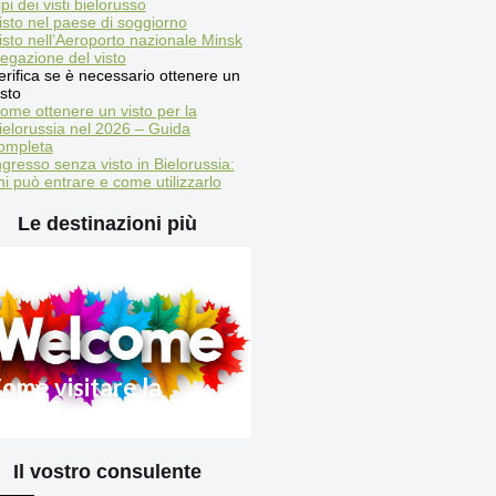
ipi dei visti bielorusso
isto nel paese di soggiorno
isto nell’Aeroporto nazionale Minsk
egazione del visto
erifica se è necessario ottenere un
isto
ome ottenere un visto per la
ielorussia nel 2026 – Guida
ompleta
ngresso senza visto in Bielorussia:
hi può entrare e come utilizzarlo
Le destinazioni più
ome visitare la
ielorussia 2025
Il vostro consulente
egole di ingresso in