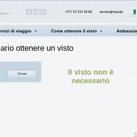
+375 33 333 26 66
service@visa.by
azione —
rvizi di viaggio
Come ottenere il visto
Ambasciat
ario ottenere un visto
Il visto non è
necessario
T