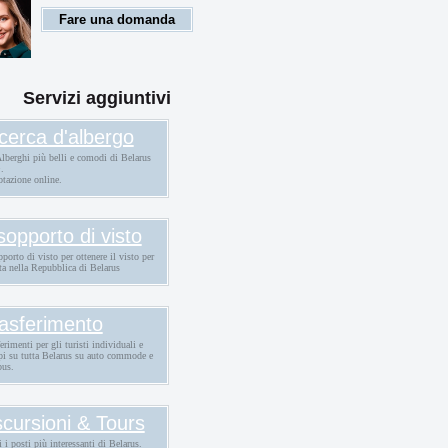
tranieri
Fare una domanda
Servizi aggiuntivi
cerca d'albergo
Alberghi più belli e comodi di Belarus
.
otazione online.
 sopporto di visto
pporto di visto per ottenere il visto per
ta nella Repubblica di Belarus
asferimento
erimenti per gli turisti individuali e
pi su tutta Belarus su auto commode e
bus.
cursioni & Tours
i i posti più interessanti di Belarus.