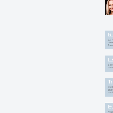
s
Ri
Gli 
400+
Pren
Il
Il so
entra
Tr
Trasf
grup
auto
Es
Visit