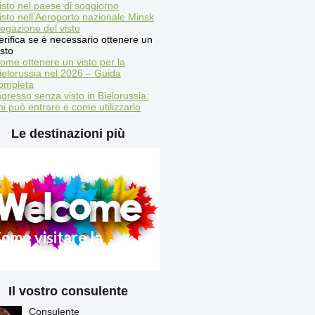
isto nel paese di soggiorno
isto nell’Aeroporto nazionale Minsk
egazione del visto
erifica se è necessario ottenere un
isto
ome ottenere un visto per la
ielorussia nel 2026 – Guida
ompleta
ngresso senza visto in Bielorussia:
hi può entrare e come utilizzarlo
Le destinazioni più
ome visitare la
ielorussia 2025
Il vostro consulente
egole di ingresso in
ielorussia per i cittadini
Consulente