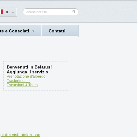
It
e e Consolati
Contatti
Benvenuti in Belarus!
Aggiunga il servizio
Prenotazione d'albergo
Trasferimento
Escursioni & Tours
ipi dei visti bielorusso