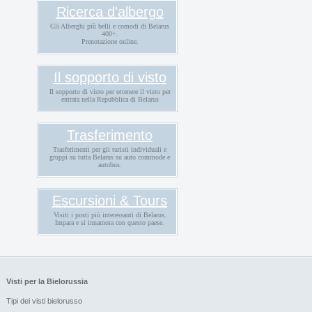
Ricerca d'albergo
Gli Alberghi più belli e comodi di Belarus
400+.
Prenotazione online.
Il sopporto di visto
Il sopporto di visto per ottenere il visto per
entrata nella Repubblica di Belarus
Trasferimento
Trasferimenti per gli turisti individuali e
gruppi su tutta Belarus su auto commode e
autobus.
Escursioni & Tours
Visiti i posti più interessanti di Belarus.
Impara e si innamora con questo paese.
Visti per la Bielorussia
Tipi dei visti bielorusso