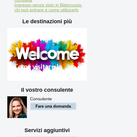
Ingresso senza visto in Bielorussia:
chi può entrare e come utilizzarlo
Le destinazioni più
Come visitare la
Bielorussia 2025
Il vostro consulente
Regole di ingresso in
Bielorussia per i cittadini
Consulente
stranieri
Fare una domanda
Servizi aggiuntivi