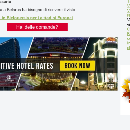
T
ssario
V
a a Belarus ha bisogno di ricevere il visto.
V
N
n Bielorussia per i cittadini Europei
V
v
Hai delle domande?
C
B
c
I
c
C
B
R