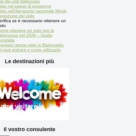
ipi dei visti bielorusso
isto nel paese di soggiorno
isto nell’Aeroporto nazionale Minsk
egazione del visto
erifica se è necessario ottenere un
isto
ome ottenere un visto per la
ielorussia nel 2026 – Guida
ompleta
ngresso senza visto in Bielorussia:
hi può entrare e come utilizzarlo
Le destinazioni più
ome visitare la
ielorussia 2025
Il vostro consulente
egole di ingresso in