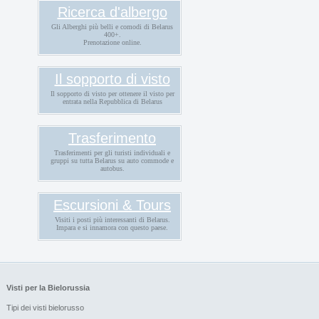
Ricerca d'albergo
Gli Alberghi più belli e comodi di Belarus
400+.
Prenotazione online.
Il sopporto di visto
Il sopporto di visto per ottenere il visto per
entrata nella Repubblica di Belarus
Trasferimento
Trasferimenti per gli turisti individuali e
gruppi su tutta Belarus su auto commode e
autobus.
Escursioni & Tours
Visiti i posti più interessanti di Belarus.
Impara e si innamora con questo paese.
Visti per la Bielorussia
Tipi dei visti bielorusso