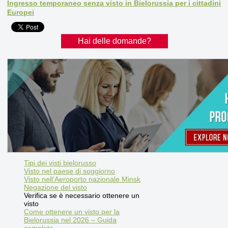
Ingresso temporaneo senza visto in Bielorussia per i cittadini
Europei
Hai delle domande?
Tipi dei visti bielorusso
Visto nel paese di soggiorno
Visto nell’Aeroporto nazionale Minsk
Negazione del visto
Verifica se è necessario ottenere un
visto
Come ottenere un visto per la
Bielorussia nel 2026 – Guida
completa