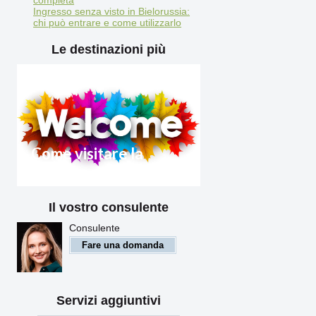
Ingresso senza visto in Bielorussia:
chi può entrare e come utilizzarlo
Le destinazioni più
Come visitare la
Bielorussia 2025
Il vostro consulente
Regole di ingresso in
Bielorussia per i cittadini
Consulente
stranieri
Fare una domanda
Servizi aggiuntivi