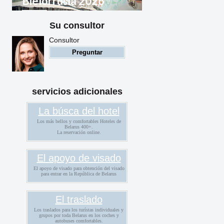
Bielorrusia 2026
Su consultor
Reglas de entrada a
Bielorrusia para ciudadanos
Consultor
extranjeros
Preguntar
servicios adicionales
La búsca del hotel
Los más bellos y comfortables Hoteles de
Belarus 400+.
La reservación online.
El apoyo de visado
El apoyo de visado para obtención del visado
para entrar en la República de Belarus
El traslado
Los traslados para los turístas individuales y
grupos por toda Belarus en los coches y
autobuses comfortables.